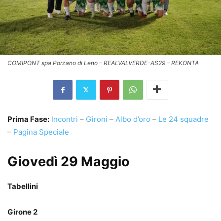
COMIPONT spa Porzano di Leno – REALVALVERDE-AS29 – REKONTA
Prima Fase:
Incontri
–
Gironi
–
Albo d’oro
–
Le 24 squadre
–
Pagina Speciale
Giovedì 29 Maggio
Tabellini
Girone 2