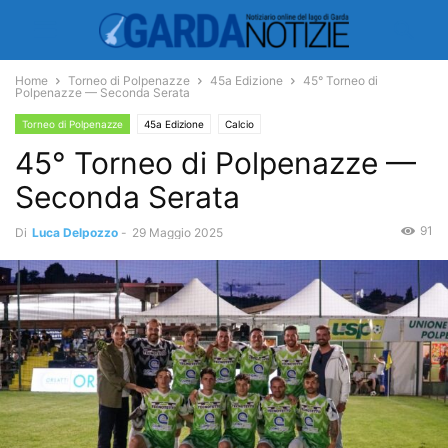
Home
Torneo di Polpenazze
45a Edizione
45° Torneo di
Polpenazze — Seconda Serata
Torneo di Polpenazze
45a Edizione
Calcio
45° Torneo di Polpenazze —
Seconda Serata
91
Di
Luca Delpozzo
-
29 Maggio 2025