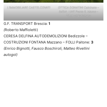
L’IMMOBILIARE CASTELCOVATI
OTTICA DONATINI Calcinato –
IMBAL LINE Ponte S. Marco –
TIMA srl Calcinato
G.F. TRANSPORT Brescia:
1
(
Roberto Maffioletti)
CERESA DELFINA AUTODEMOLIZIONI Bedizzole –
COSTRUZIONI FONTANA Mazzano – FOLLI Paitone:
3
(Enrico Bignotti, Fausco Boschiroli, Matteo Rivellini
autogol)