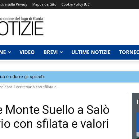
tiva sulla Privacy
Mappa del Sito
Cookie Policy (UE)
NE
VIDEO
BREVI
ULTIME NOTIZIE
TORNEO
a e ridurre gli sprechi
lebra il centenario con sfilata e...
 Monte Suello a Salò
io con sfilata e valori