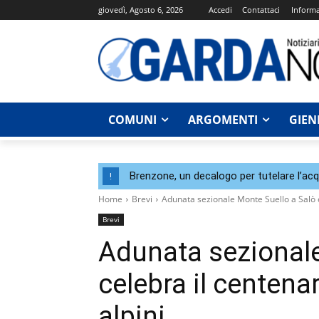
giovedì, Agosto 6, 2026
Accedi
Contattaci
Informa
COMUNI
ARGOMENTI
GIEN
Brenzone, un decalogo per tutelare l’acqu
!
Home
Brevi
Adunata sezionale Monte Suello a Salò ce
Brevi
Adunata sezionale
celebra il centenar
alpini