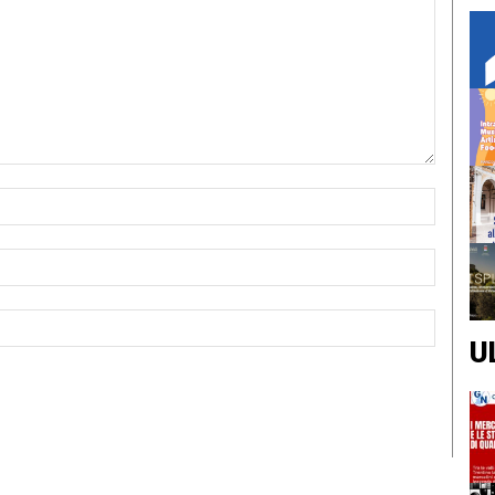
Nome:*
Email:*
Sito
Web:
U