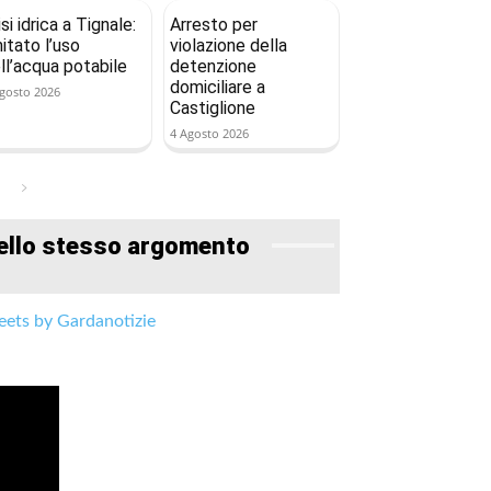
isi idrica a Tignale:
Arresto per
mitato l’uso
violazione della
ll’acqua potabile
detenzione
domiciliare a
gosto 2026
Castiglione
4 Agosto 2026
ello stesso argomento
ets by Gardanotizie