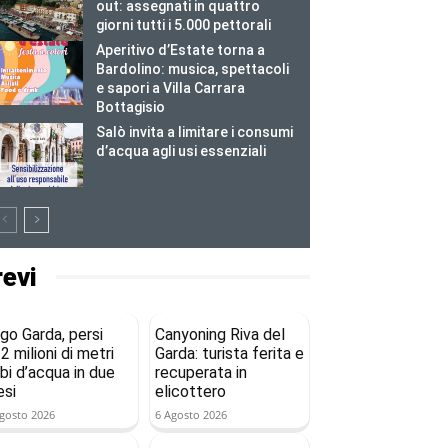
out: assegnati in quattro
giorni tutti i 5.000 pettorali
Aperitivo d’Estate torna a
Bardolino: musica, spettacoli
e sapori a Villa Carrara
Bottagisio
Salò invita a limitare i consumi
d’acqua agli usi essenziali
revi
go Garda, persi
Canyoning Riva del
2 milioni di metri
Garda: turista ferita e
bi d’acqua in due
recuperata in
si
elicottero
gosto 2026
6 Agosto 2026