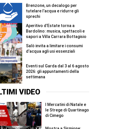
di
Brenzone, un decalogo per
un
anno
tutelare l’acqua e ridurre gli
#Shorts
sprechi
Aperitivo d’Estate torna a
Bardolino: musica, spettacoli e
sapori a Villa Carrara Bottagisio
Salò invita a limitare i consumi
d’acqua agli usi essenziali
Eventi sul Garda dal 3 al 6 agosto
2026: gli appuntamenti della
settimana
LTIMI VIDEO
I Mercatini di Natale e
le Strege di Quartinago
di Cimego
Mostra a Sirmione: