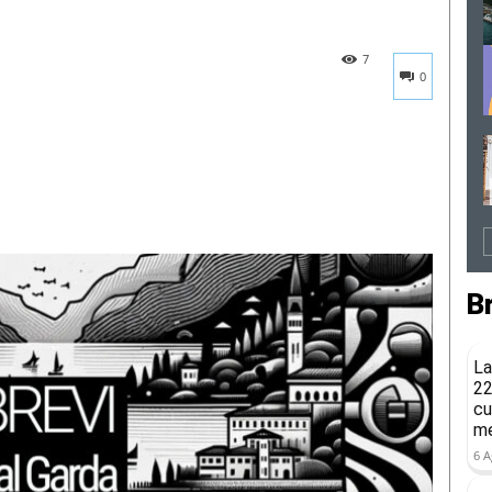
7
0
B
La
22
cu
me
6 A