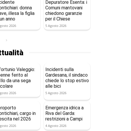
cidente
Depuratore Esenta: i
ntichiari: donna
Comuni mantovani
ave, illesa la figlia
chiedono garanzie
 un anno
per il Chiese
gosto 2026
5 Agosto 2026
tualità
fortunio Valeggio:
Incidenti sulla
enne ferito al
Gardesana, il sindaco
llo da una sega
chiede lo stop estivo
rcolare
alle bici
gosto 2026
5 Agosto 2026
roporto
Emergenza idrica a
ntichiari, cargo in
Riva del Garda:
escita nel 2026
restrizioni a Campi
gosto 2026
4 Agosto 2026