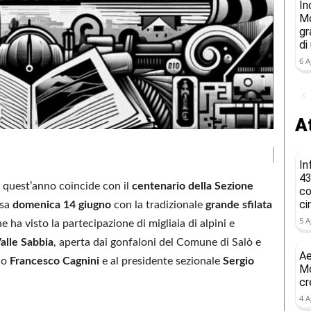
In
Mo
gr
di
6 A
At
In
43
e quest’anno coincide con il
centenario della Sezione
co
ci
usa
domenica 14 giugno
con la tradizionale
grande sfilata
5 A
e ha visto la partecipazione di migliaia di alpini e
alle Sabbia
, aperta dai gonfaloni del Comune di Salò e
Ae
co
Francesco Cagnini
e al presidente sezionale
Sergio
Mo
cr
4 A