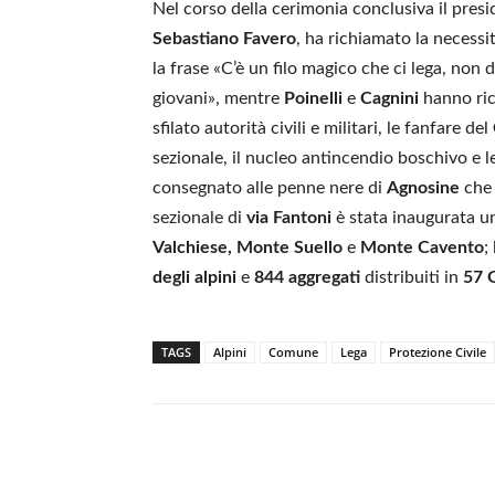
Nel corso della cerimonia conclusiva il presi
Sebastiano Favero
, ha richiamato la necessit
la frase «C’è un filo magico che ci lega, no
giovani», mentre
Poinelli
e
Cagnini
hanno ric
sfilato autorità civili e militari, le fanfare del
sezionale, il nucleo antincendio boschivo e l
consegnato alle penne nere di
Agnosine
che 
sezionale di
via Fantoni
è stata inaugurata u
Valchiese, Monte Suello
e
Monte Cavento
;
degli alpini
e
844 aggregati
distribuiti in
57 
TAGS
Alpini
Comune
Lega
Protezione Civile