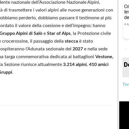
dente nazionale dell’Associazione Nazionale Alpini,
Cr
à di trasmettere i valori alpini alle nuove generazioni con
li
de
n dobbiamo perderlo, dobbiamo passare il testimone ai più
4 A
ordato il valore della coesione e dell’impegno; hanno
Gruppo Alpini di Salò
e
Star of Alps
, la Protezione civile
e crocerossine, il passaggio della
stecca
è stato
ospiteranno l’Adunata sezionale del
2027
e nella sede
na targa commemorativa dedicata ai battaglioni
Vestone,
D
 la Sezione riunisce attualmente
3.214 alpini
,
410 amici
Gruppi
.
Twe
Condividere