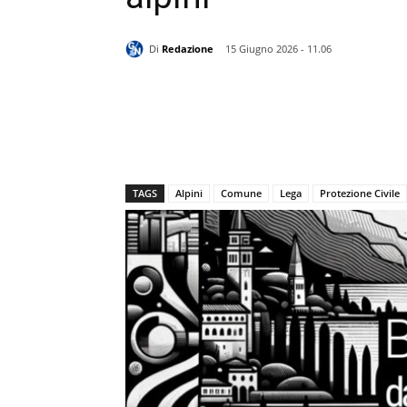
Di
Redazione
15 Giugno 2026 - 11.06
TAGS
Alpini
Comune
Lega
Protezione Civile