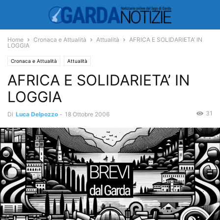
Home
Cronaca e Attualità
Attualità
AFRICA E SOLIDARIETA’ IN
LOGGIA
Cronaca e Attualità
Attualità
AFRICA E SOLIDARIETA’ IN
LOGGIA
31
Di
Luca Delpozzo
-
18 Ottobre 2006