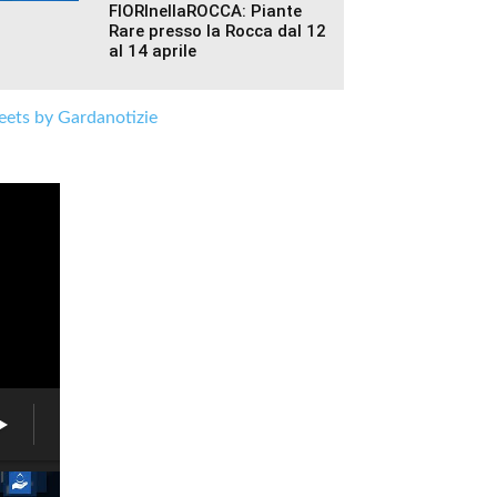
FIORInellaROCCA: Piante
Rare presso la Rocca dal 12
al 14 aprile
ets by Gardanotizie
Brenzone,
un