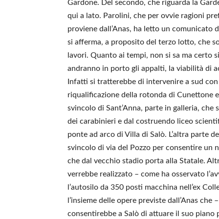
Gardone. Del secondo, che riguarda la Gard
qui a lato. Parolini, che per ovvie ragioni p
proviene dall’Anas, ha letto un comunicato del
si afferma, a proposito del terzo lotto, che s
lavori. Quanto ai tempi, non si sa ma certo s
andranno in porto gli appalti, la viabilità d
Infatti si tratterebbe di intervenire a sud con
riqualificazione della rotonda di Cunettone e
svincolo di Sant’Anna, parte in galleria, c
dei carabinieri e dal costruendo liceo scient
ponte ad arco di Villa di Salò. L’altra parte d
svincolo di via del Pozzo per consentire un 
che dal vecchio stadio porta alla Statale. Alt
verrebbe realizzato – come ha osservato l’avv
l’autosilo da 350 posti macchina nell’ex Coll
l’insieme delle opere previste dall’Anas che 
consentirebbe a Salò di attuare il suo piano p