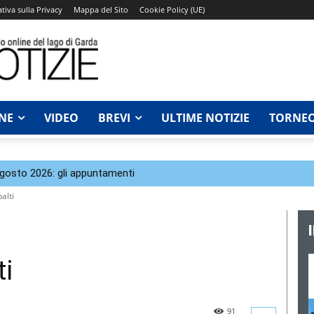
tiva sulla Privacy
Mappa del Sito
Cookie Policy (UE)
NE
VIDEO
BREVI
ULTIME NOTIZIE
TORNEO
agosto 2026: gli appuntamenti
alti
ti
91