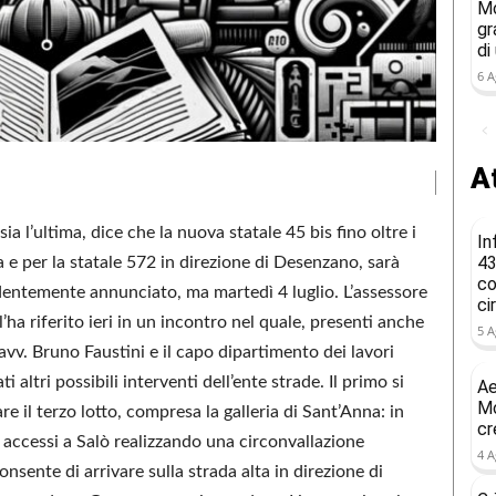
Mo
gr
di
6 A
At
ia l’ultima, dice che la nuova statale 45 bis fino oltre i
In
43
a e per la statale 572 in direzione di Desenzano, sarà
co
entemente annunciato, ma martedì 4 luglio. L’assessore
ci
l’ha riferito ieri in un incontro nel quale, presenti anche
5 A
avv. Bruno Faustini e il capo dipartimento dei lavori
 altri possibili interventi dell’ente strade. Il primo si
Ae
Mo
re il terzo lotto, compresa la galleria di Sant’Anna: in
cr
i accessi a Salò realizzando una circonvallazione
4 A
sente di arrivare sulla strada alta in direzione di