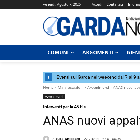
venerdì, Agosto 7, 2026
Accedi
Contattaci
Informa
COMUNI
ARGOMENTI
GIEN
Eventi sul Garda nel weekend dal 7 al 9 
!
Home
Manifestazioni
Avvenimenti
ANAS nuovi app
Avvenimenti
Interventi per la 45 bis
ANAS nuovi appal
Di
Luca Delpozzo
22 Giugno 2000 - 00.06