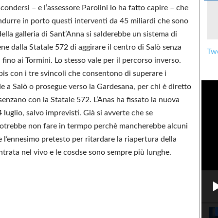
scondersi – e l’assessore Parolini lo ha fatto capire – che
ndurre in porto questi interventi da 45 miliardi che sono
 della galleria di Sant’Anna si salderebbe un sistema di
e dalla Statale 572 di aggirare il centro di Salò senza
Twe
 fino ai Tormini. Lo stesso vale per il percorso inverso.
is con i tre svincoli che consentono di superare i
nde a Salò o prosegue verso la Gardesana, per chi è diretto
senzano con la Statale 572. L’Anas ha fissato la nuova
4 luglio, salvo imprevisti. Già si avverte che se
i potrebbe non fare in termpo perchè mancherebbe alcuni
 l’ennesimo pretesto per ritardare la riapertura della
entrata nel vivo e le cosdse sono sempre più lunghe.