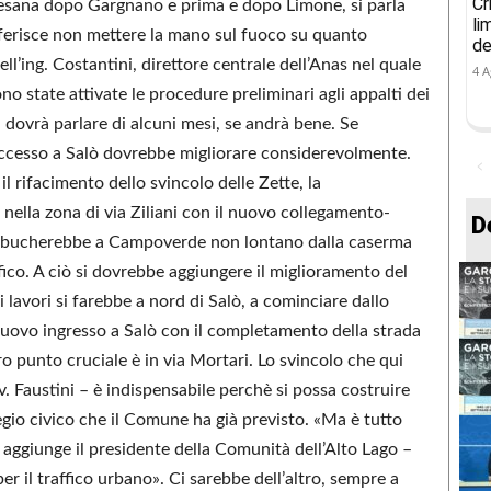
Cr
esana dopo Gargnano e prima e dopo Limone, si parla
li
referisce non mettere la mano sul fuoco su quanto
de
l’ing. Costantini, direttore centrale dell’Anas nel quale
4 A
ono state attivate le procedure preliminari agli appalti dei
i dovrà parlare di alcuni mesi, se andrà bene. Se
i accesso a Salò dovrebbe migliorare considerevolmente.
 il rifacimento dello svincolo delle Zette, la
 nella zona di via Ziliani con il nuovo collegamento-
D
he sbucherebbe a Campoverde non lontano dalla caserma
ifico. A ciò si dovrebbe aggiungere il miglioramento del
ei lavori si farebbe a nord di Salò, a cominciare dallo
nuovo ingresso a Salò con il completamento della strada
ro punto cruciale è in via Mortari. Lo svincolo che qui
. Faustini – è indispensabile perchè si possa costruire
egio civico che il Comune ha già previsto. «Ma è tutto
– aggiunge il presidente della Comunità dell’Alto Lago –
er il traffico urbano». Ci sarebbe dell’altro, sempre a