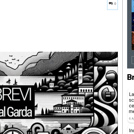
0
B
La
sc
ce
me
6 A
In