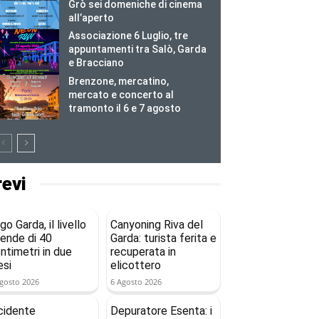
Grò sei domeniche di cinema
all’aperto
Associazione 6 Luglio, tre
appuntamenti tra Salò, Garda
e Bracciano
Brenzone, mercatino,
mercato e concerto al
tramonto il 6 e 7 agosto
revi
go Garda, il livello
Canyoning Riva del
ende di 40
Garda: turista ferita e
ntimetri in due
recuperata in
si
elicottero
gosto 2026
6 Agosto 2026
cidente
Depuratore Esenta: i