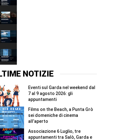
decalogo
00:37
per
tutelare
Fiera
l’acqua
delle
e
Grazie
00:37
ridurre
2026,
gli
quattro
Associazione
sprechi
giorni
6
#Shorts
e
Luglio,
00:37
due
tre
notti
appuntamenti
Films
per
tra
on
i
Salò,
the
00:37
Madonnari
Garda
Beach,
#Shorts
e
a
LTIME NOTIZIE
Bracciano
Punta
#Shorts
Grò
sei
Eventi sul Garda nel weekend dal
domeniche
di
7 al 9 agosto 2026: gli
cinema
appuntamenti
all’aperto
#Shorts
Films on the Beach, a Punta Grò
sei domeniche di cinema
all’aperto
Associazione 6 Luglio, tre
appuntamenti tra Salò, Garda e