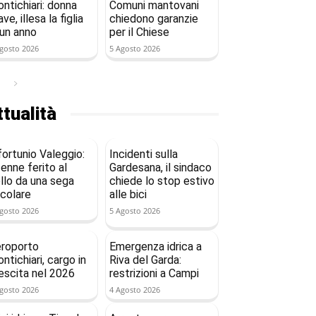
ntichiari: donna
Comuni mantovani
ave, illesa la figlia
chiedono garanzie
 un anno
per il Chiese
gosto 2026
5 Agosto 2026
tualità
fortunio Valeggio:
Incidenti sulla
enne ferito al
Gardesana, il sindaco
llo da una sega
chiede lo stop estivo
rcolare
alle bici
gosto 2026
5 Agosto 2026
roporto
Emergenza idrica a
ntichiari, cargo in
Riva del Garda:
escita nel 2026
restrizioni a Campi
gosto 2026
4 Agosto 2026