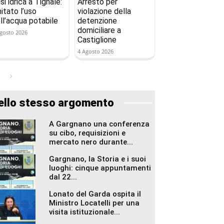
isi idrica a Tignale:
Arresto per
mitato l’uso
violazione della
ll’acqua potabile
detenzione
domiciliare a
gosto 2026
Castiglione
4 Agosto 2026
ello stesso argomento
A Gargnano una conferenza
su cibo, requisizioni e
mercato nero durante...
Gargnano, la Storia e i suoi
luoghi: cinque appuntamenti
dal 22...
Lonato del Garda ospita il
Ministro Locatelli per una
visita istituzionale...