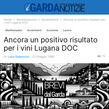
Home
Manifestazioni
Avvenimenti
Ancora un positivo risultato per
i vini Lugana DOC
Manifestazioni
Avvenimenti
Economia
Lavoro
Ancora un positivo risultato
per i vini Lugana DOC
72
Di
Luca Delpozzo
-
23 Maggio 1999