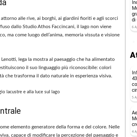
da
In
Mo
gr
orno alle rive, ai borghi, ai giardini fioriti e agli scorci
di
fuso dallo Studio Athos Faccincani, il lago non viene
6 A
co, ma come luogo dell’anima, memoria vissuta e visione
At
. Lenotti, lega la mostra al paesaggio che ha alimentato
estituiscono il suo linguaggio più riconoscibile: colori
In
à che trasforma il dato naturale in esperienza visiva.
43
co
ci
5 A
ntrale
Ae
Mo
cr
a come elemento generatore della forma e del colore. Nelle
4 A
 viva, capace di modificare la percezione del paesaggio e