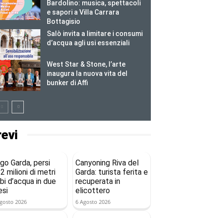
Bardolino: musica, spettacoli
e sapori a Villa Carrara
Bottagisio
Salò invita a limitare i consumi
d’acqua agli usi essenziali
West Star & Stone, l’arte
inaugura la nuova vita del
bunker di Affi
revi
go Garda, persi
Canyoning Riva del
2 milioni di metri
Garda: turista ferita e
bi d’acqua in due
recuperata in
si
elicottero
gosto 2026
6 Agosto 2026