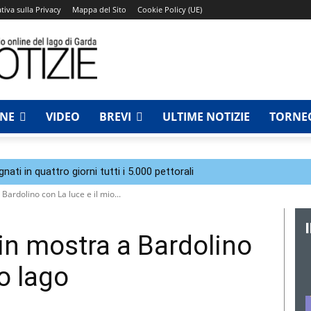
tiva sulla Privacy
Mappa del Sito
Cookie Policy (UE)
NNE
VIDEO
BREVI
ULTIME NOTIZIE
TORNEO
ti in quattro giorni tutti i 5.000 pettorali
Bardolino con La luce e il mio...
in mostra a Bardolino
io lago