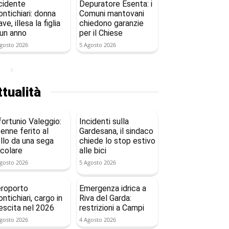
cidente
Depuratore Esenta: i
ntichiari: donna
Comuni mantovani
ave, illesa la figlia
chiedono garanzie
 un anno
per il Chiese
gosto 2026
5 Agosto 2026
tualità
fortunio Valeggio:
Incidenti sulla
enne ferito al
Gardesana, il sindaco
llo da una sega
chiede lo stop estivo
rcolare
alle bici
gosto 2026
5 Agosto 2026
roporto
Emergenza idrica a
ntichiari, cargo in
Riva del Garda:
escita nel 2026
restrizioni a Campi
gosto 2026
4 Agosto 2026