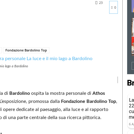
23
0
Fondazione Bardolino Top
 mio lago a Bardolino
B
da di
Bardolino
ospita la mostra personale di
Athos
La
 L’esposizione, promossa dalla
Fondazione Bardolino Top
,
22
i opere dedicate al paesaggio, alla luce e al rapporto
cu
me
vo di una parte centrale della sua ricerca pittorica.
6 A