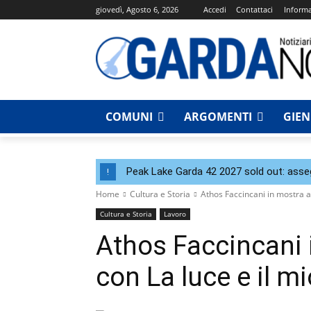
giovedì, Agosto 6, 2026
Accedi
Contattaci
Informa
COMUNI
ARGOMENTI
GIE
Peak Lake Garda 42 2027 sold out: assegna
!
Home
Cultura e Storia
Athos Faccincani in mostra a 
Cultura e Storia
Lavoro
Athos Faccincani 
con La luce e il m