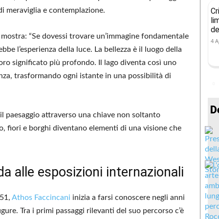
Cr
di meraviglia e contemplazione.
li
de
ella mostra: “Se dovessi trovare un’immagine fondamentale
4 A
bbe l’esperienza della luce. La bellezza è il luogo della
loro significato più profondo. Il lago diventa così uno
nza, trasformando ogni istante in una possibilità di
D
e il paesaggio attraverso una chiave non soltanto
lo, fiori e borghi diventano elementi di una visione che
a alle esposizioni internazionali
951,
Athos Faccincani
inizia a farsi conoscere negli anni
igure. Tra i primi passaggi rilevanti del suo percorso c’è