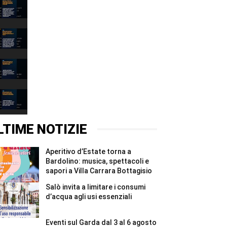
Narciso
è
il
00:37
lago:
la
Depuratore
fotografia
Esenta:
racconta
i
00:31
il
Comuni
Garda
mantovani
Incidente
alla
chiedono
Montichiari:
Fondazione
garanzie
donna
00:37
Cominelli
per
grave,
#Shorts
il
illesa
Canyoning
Chiese
la
Riva
#Shorts
figlia
del
00:31
di
Garda:
un
turista
LTIME NOTIZIE
anno
ferita
#Shorts
e
recuperata
Aperitivo d’Estate torna a
in
elicottero
Bardolino: musica, spettacoli e
#Shorts
sapori a Villa Carrara Bottagisio
Salò invita a limitare i consumi
d’acqua agli usi essenziali
Eventi sul Garda dal 3 al 6 agosto