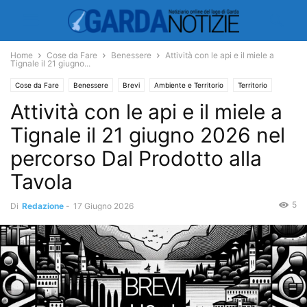
Home
Cose da Fare
Benessere
Attività con le api e il miele a
Tignale il 21 giugno...
Cose da Fare
Benessere
Brevi
Ambiente e Territorio
Territorio
Attività con le api e il miele a
Tignale il 21 giugno 2026 nel
percorso Dal Prodotto alla
Tavola
5
Di
Redazione
-
17 Giugno 2026