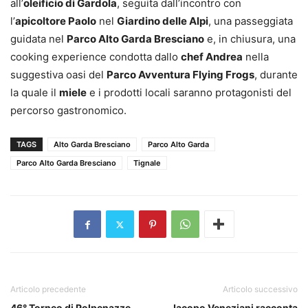
all’
oleificio di Gardola
, seguita dall’incontro con
l’
apicoltore Paolo
nel
Giardino delle Alpi
, una passeggiata
guidata nel
Parco Alto Garda Bresciano
e, in chiusura, una
cooking experience condotta dallo
chef Andrea
nella
suggestiva oasi del
Parco Avventura Flying Frogs
, durante
la quale il
miele
e i prodotti locali saranno protagonisti del
percorso gastronomico.
TAGS
Alto Garda Bresciano
Parco Alto Garda
Parco Alto Garda Bresciano
Tignale
Articolo precedente
Articolo successivo
46° Torneo di Polpenazze
Jacopo Veneziani racconta