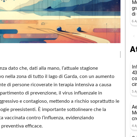
Mo
gr
di
6 A
At
In
nza dato che, dati alla mano, l’attuale stagione
43
vo nella zona di tutto il lago di Garda, con un aumento
co
ci
te di persone ricoverate in terapia intensiva a causa
5 A
partimento di prevenzione, il virus influenzale in
gressivo e contagioso, mettendo a rischio soprattutto le
Ae
logie preesistenti. È importante sottolineare che la
Mo
a vaccinata contro l’influenza, evidenziando
cr
4 A
preventiva efficace.