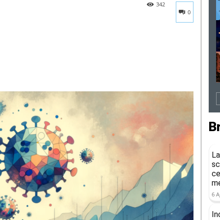
342
0
B
La
sc
ce
me
6 A
In