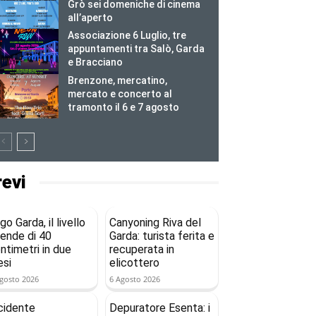
Grò sei domeniche di cinema
all’aperto
Associazione 6 Luglio, tre
appuntamenti tra Salò, Garda
e Bracciano
Brenzone, mercatino,
mercato e concerto al
tramonto il 6 e 7 agosto
revi
go Garda, il livello
Canyoning Riva del
ende di 40
Garda: turista ferita e
ntimetri in due
recuperata in
si
elicottero
gosto 2026
6 Agosto 2026
cidente
Depuratore Esenta: i