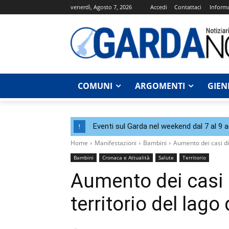
venerdì, Agosto 7, 2026
Accedi
Contattaci
Informa
COMUNI
ARGOMENTI
GIEN
Eventi sul Garda nel weekend dal 7 al 9 
!
Home
Manifestazioni
Bambini
Aumento dei casi di 
Bambini
Cronaca e Attualità
Salute
Territorio
Aumento dei casi d
territorio del lago