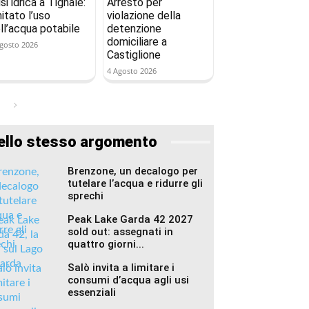
isi idrica a Tignale:
Arresto per
mitato l’uso
violazione della
ll’acqua potabile
detenzione
domiciliare a
gosto 2026
Castiglione
4 Agosto 2026
ello stesso argomento
Brenzone, un decalogo per
tutelare l’acqua e ridurre gli
sprechi
Peak Lake Garda 42 2027
sold out: assegnati in
quattro giorni...
Salò invita a limitare i
consumi d’acqua agli usi
essenziali