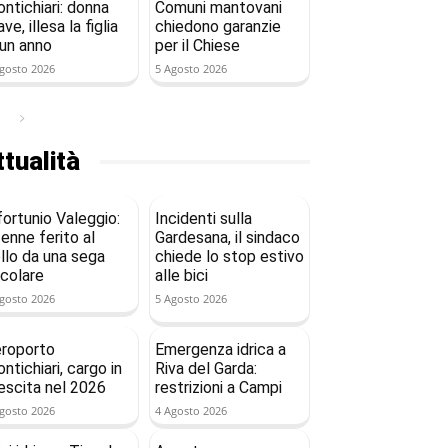
ntichiari: donna
Comuni mantovani
ave, illesa la figlia
chiedono garanzie
 un anno
per il Chiese
gosto 2026
5 Agosto 2026
tualità
fortunio Valeggio:
Incidenti sulla
enne ferito al
Gardesana, il sindaco
llo da una sega
chiede lo stop estivo
rcolare
alle bici
gosto 2026
5 Agosto 2026
roporto
Emergenza idrica a
ntichiari, cargo in
Riva del Garda:
escita nel 2026
restrizioni a Campi
gosto 2026
4 Agosto 2026