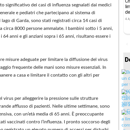
Cr
o significativo dei casi di influenza segnalati dai medici
li
de
enerale e pediatri che partecipano al sistema di
4 A
lago di Garda, sono stati registrati circa 14 casi di
 a circa 8000 persone ammalate. I bambini sotto i 5 anni,
i 64 anni e gli anziani sopra i 65 anni, risultano essere i
D
re misure adeguate per limitare la diffusione del virus
lavaggio frequente delle mani sono misure essenziali. In
manere a casa e limitare il contatto con gli altri per
 virus per alleggerire la pressione sulle strutture
grande afflusso di pazienti. Nelle ultime settimane, sono
intensiva, con un’età media di 65 anni. È preoccupante
ati vaccinati contro l’influenza. I pronto soccorso degli
no registrato un elevato numero di accessi per disturbi