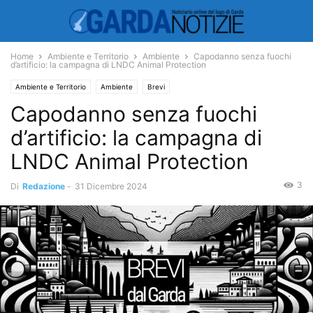
Home
Ambiente e Territorio
Ambiente
Capodanno senza fuochi
d’artificio: la campagna di LNDC Animal Protection
Ambiente e Territorio
Ambiente
Brevi
Capodanno senza fuochi
d’artificio: la campagna di
LNDC Animal Protection
3
Di
Redazione
-
31 Dicembre 2024