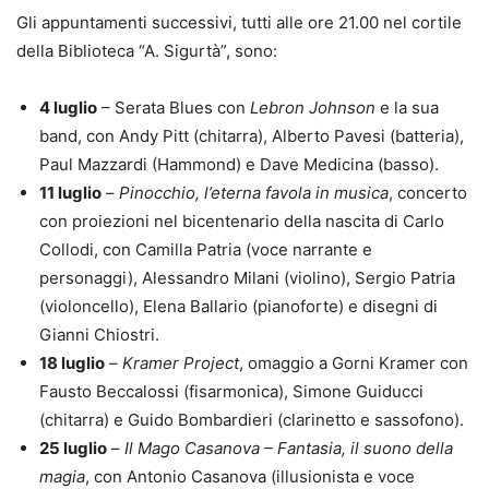
Gli appuntamenti successivi, tutti alle ore 21.00 nel cortile
della Biblioteca “A. Sigurtà”, sono:
4 luglio
– Serata Blues con
Lebron Johnson
e la sua
band, con Andy Pitt (chitarra), Alberto Pavesi (batteria),
Paul Mazzardi (Hammond) e Dave Medicina (basso).
11 luglio
–
Pinocchio, l’eterna favola in musica
, concerto
con proiezioni nel bicentenario della nascita di Carlo
Collodi, con Camilla Patria (voce narrante e
personaggi), Alessandro Milani (violino), Sergio Patria
(violoncello), Elena Ballario (pianoforte) e disegni di
Gianni Chiostri.
18 luglio
–
Kramer Project
, omaggio a Gorni Kramer con
Fausto Beccalossi (fisarmonica), Simone Guiducci
(chitarra) e Guido Bombardieri (clarinetto e sassofono).
25 luglio
–
Il Mago Casanova – Fantasia, il suono della
magia
, con Antonio Casanova (illusionista e voce