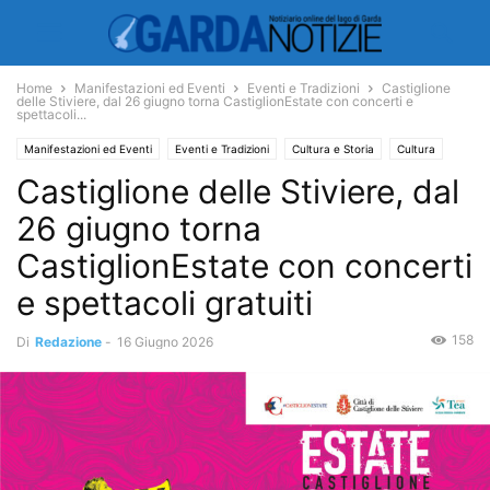
Home
Manifestazioni ed Eventi
Eventi e Tradizioni
Castiglione
delle Stiviere, dal 26 giugno torna CastiglionEstate con concerti e
spettacoli...
Manifestazioni ed Eventi
Eventi e Tradizioni
Cultura e Storia
Cultura
Castiglione delle Stiviere, dal
Concerti
Jazz
Spettacoli
Teatro
26 giugno torna
CastiglionEstate con concerti
e spettacoli gratuiti
158
Di
Redazione
-
16 Giugno 2026