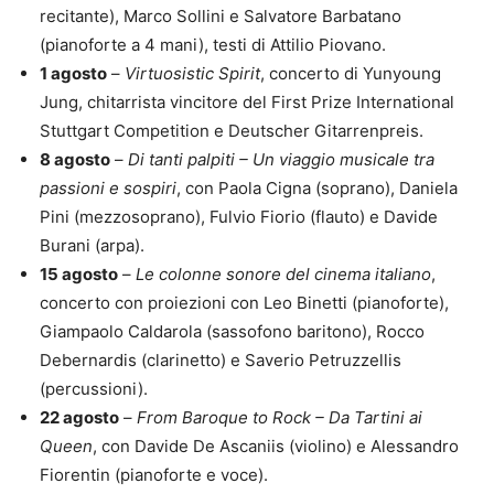
recitante), Marco Sollini e Salvatore Barbatano
(pianoforte a 4 mani), testi di Attilio Piovano.
1 agosto
–
Virtuosistic Spirit
, concerto di Yunyoung
Jung, chitarrista vincitore del First Prize International
Stuttgart Competition e Deutscher Gitarrenpreis.
8 agosto
–
Di tanti palpiti – Un viaggio musicale tra
passioni e sospiri
, con Paola Cigna (soprano), Daniela
Pini (mezzosoprano), Fulvio Fiorio (flauto) e Davide
Burani (arpa).
15 agosto
–
Le colonne sonore del cinema italiano
,
concerto con proiezioni con Leo Binetti (pianoforte),
Giampaolo Caldarola (sassofono baritono), Rocco
Debernardis (clarinetto) e Saverio Petruzzellis
(percussioni).
22 agosto
–
From Baroque to Rock – Da Tartini ai
Queen
, con Davide De Ascaniis (violino) e Alessandro
Fiorentin (pianoforte e voce).