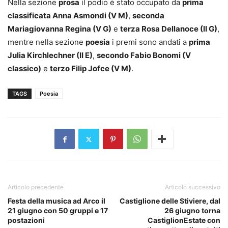
Nella sezione
prosa
il podio è stato occupato da
prima
classificata Anna Asmondi (V M)
,
seconda
Mariagiovanna Regina (V G)
e
terza Rosa Dellanoce (II G)
,
mentre nella sezione
poesia
i premi sono andati a
prima
Julia Kirchlechner (II E)
,
secondo Fabio Bonomi (V
classico)
e
terzo Filip Jofce (V M)
.
TAGS
Poesia
Articolo precedente
Articolo successivo
Festa della musica ad Arco il
Castiglione delle Stiviere, dal
21 giugno con 50 gruppi e 17
26 giugno torna
postazioni
CastiglionEstate con