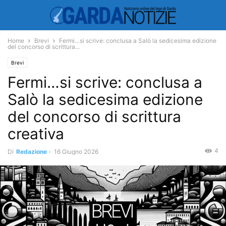
Home
Brevi
Fermi…si scrive: conclusa a Salò la sedicesima edizione
del concorso di scrittura...
Brevi
Fermi…si scrive: conclusa a
Salò la sedicesima edizione
del concorso di scrittura
creativa
4
Di
Redazione
-
16 Giugno 2026