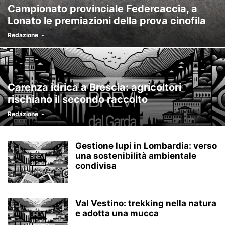
Campionato provinciale Federcaccia, a
Lonato le premiazioni della prova cinofila
Redazione
-
Carenza idrica a Brescia: agricoltori
rischiano il secondo raccolto
Redazione
-
Gestione lupi in Lombardia: verso
una sostenibilità ambientale
condivisa
Val Vestino: trekking nella natura
e adotta una mucca