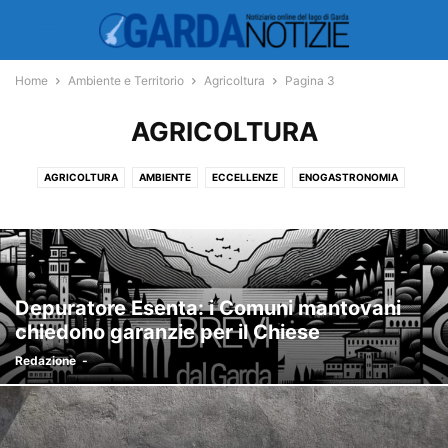
Home
Ambiente e Territorio
Agricoltura
Pagina 3
AGRICOLTURA
AGRICOLTURA
AMBIENTE
ECCELLENZE
ENOGASTRONOMIA
GIOCHI
METEO
TERRITORIO
Depuratore Esenta: i Comuni mantovani
chiedono garanzie per il Chiese
Redazione
-