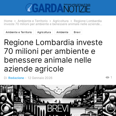
Home
Ambiente e Territorio
Agricoltura
Regione Lombardia
investe 70 milioni per ambiente e benessere animale nelle aziende...
Ambiente e Territorio
Agricoltura
Ambiente
Brevi
Regione Lombardia investe
70 milioni per ambiente e
benessere animale nelle
aziende agricole
1
Di
Redazione
-
12 Gennaio 2026