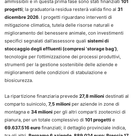
ammissibili e in questa prima fase sono stati finanziati
101
progetti
; la graduatoria residua resterà valida fino al
31
dicembre 2026
. I progetti riguardano interventi di
mitigazione climatica, tutela delle risorse naturali e
miglioramento del benessere animale, con investimenti
specifici segnalati dall’assessore quali
sistemi di
stoccaggio degli effluenti (compresi ‘storage bag’)
,
tecnologie per l’ottimizzazione dei processi produttivi,
strumenti per la gestione sostenibile delle aziende e
miglioramenti delle condizioni di stabulazione e
biosicurezza.
La ripartizione finanziaria prevede
27,8 milioni
destinati al
comparto suinicolo,
7,5 milioni
per aziende in zone di
montagna e
34 milioni
per gli altri comparti zootecnici di
pianura, per un totale complessivo di
101 progetti
e
69.637.516 euro
finanziati; il dettaglio provinciale indica,
tra gli altri,
Bergamo 6 aziende, 889.024 euro; Brescia 17