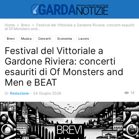
Home
Brevi
Festival del Vittoriale a Gardone Riviera: concerti esauriti
di Of Monsters and...
Brevi
Musica
Concerti
Economia
Lavoro
Festival del Vittoriale a
Gardone Riviera: concerti
esauriti di Of Monsters and
Men e BEAT
18
Di
Redazione
-
24 Giugno 2026