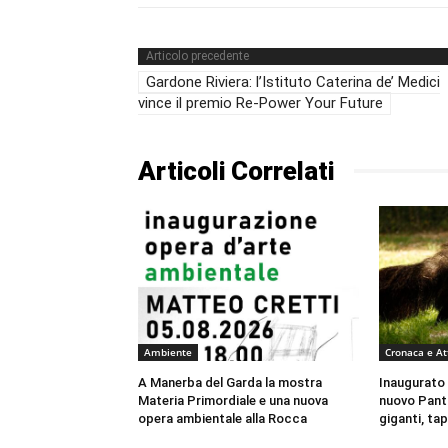
Articolo precedente
Gardone Riviera: l’Istituto Caterina de’ Medici
vince il premio Re‑Power Your Future
Articoli Correlati
Ambiente
Cronaca e At
A Manerba del Garda la mostra
Inaugurato 
Materia Primordiale e una nuova
nuovo Panta
opera ambientale alla Rocca
giganti, tap