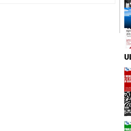
Web:
U