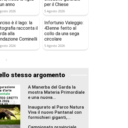
 un anno
per il Chiese
gosto 2026
5 Agosto 2026
rciso è il lago: la
Infortunio Valeggio:
tografia racconta il
43enne ferito al
rda alla
collo da una sega
ndazione Cominelli
circolare
gosto 2026
5 Agosto 2026
ello stesso argomento
A Manerba del Garda la
mostra Materia Primordiale
e una nuova...
Inaugurato al Parco Natura
Viva il nuovo Pantanal con
formichieri giganti,...
Campionato provinciale