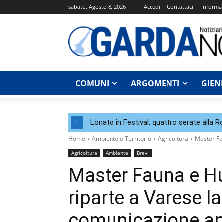
sabato, Agosto 8, 2026
Accedi
Contattaci
Informat
COMUNI
ARGOMENTI
GIEN
Lonato in Festival, quattro serate alla 
!
Home
Ambiente e Territorio
Agricoltura
Master Fa
Agricoltura
Ambiente
Brevi
Master Fauna e 
riparte a Varese l
comunicazione am