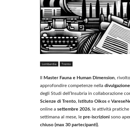
Lombardia
Trento
Il
Master Fauna e Human Dimension
, rivolt
approfondire competenze nella
divulgazion
degli Studi dell’Insubria in collaborazione c
Scienze di Trento
,
Istituto Oikos
e
VareseN
online a
settembre 2026
, le attività pratich
settimana al mese, le
pre-iscrizioni
sono aper
chiuso (max 30 partecipanti)
.