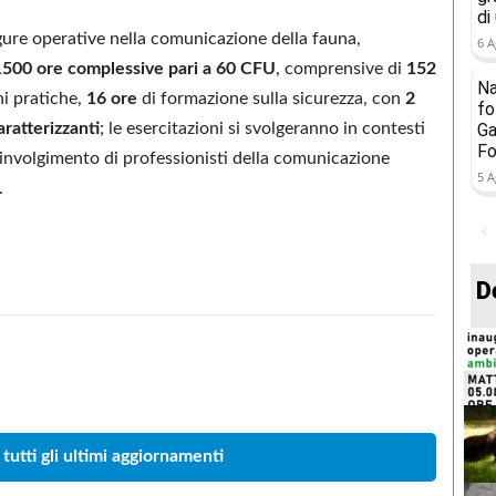
di
igure operative nella comunicazione della fauna,
6 A
1500 ore complessive pari a 60 CFU
, comprensive di
152
Na
ni pratiche,
16 ore
di formazione sulla sicurezza, con
2
fo
aratterizzanti
; le esercitazioni si svolgeranno in contesti
Ga
Fo
involgimento di professionisti della comunicazione
5 A
.
D
Condividere
 tutti gli ultimi aggiornamenti