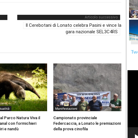
Articolo successivo
Il Cerebotani di Lonato celebra Pasini e vince la
gara nazionale SEL3C4RS
Twe
tualità
Manifestazioni
al Parco Natura Viva il
Campionato provinciale
nal con formichieri
Federcaccia, a Lonato le premiazioni
iri e nandù
della prova cinofila