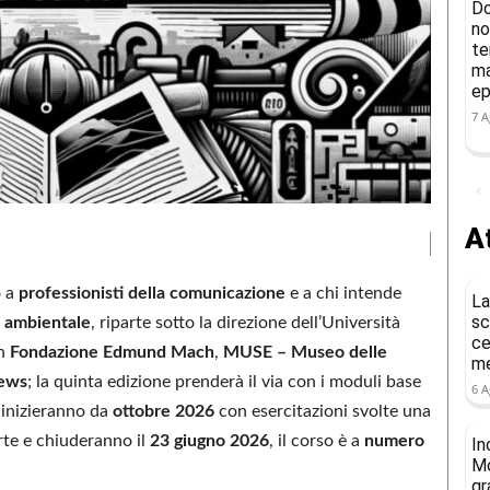
Do
no
te
ma
ep
7 A
At
o a
professionisti della comunicazione
e a chi intende
La
sc
e ambientale
, riparte sotto la direzione dell’Università
ce
on
Fondazione Edmund Mach
,
MUSE – Museo delle
me
ews
; la quinta edizione prenderà il via con i moduli base
6 A
e inizieranno da
ottobre 2026
con esercitazioni svolte una
te e chiuderanno il
23 giugno 2026
, il corso è a
numero
In
Mo
gr