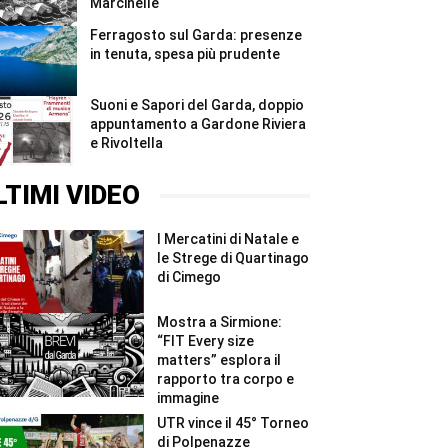
Marcinelle
Ferragosto sul Garda: presenze
in tenuta, spesa più prudente
Suoni e Sapori del Garda, doppio
appuntamento a Gardone Riviera
e Rivoltella
LTIMI VIDEO
I Mercatini di Natale e
le Strege di Quartinago
di Cimego
Mostra a Sirmione:
“FIT Every size
matters” esplora il
rapporto tra corpo e
immagine
UTR vince il 45° Torneo
di Polpenazze