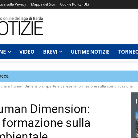
iva sulla Privacy
Mappa del Sito
Cookie Policy (UE)
NE
VIDEO
BREVI
ULTIME NOTIZIE
TORNEO
Rocca
una e Human Dimension: riparte a Varese la formazione sulla comunicazione...
Human Dimension:
a formazione sulla
bientale