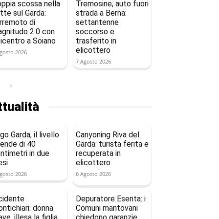
ppia scossa nella
Tremosine, auto fuori
tte sul Garda:
strada a Berna:
rremoto di
settantenne
gnitudo 2.0 con
soccorso e
icentro a Soiano
trasferito in
elicottero
gosto 2026
7 Agosto 2026
tualità
go Garda, il livello
Canyoning Riva del
ende di 40
Garda: turista ferita e
ntimetri in due
recuperata in
si
elicottero
gosto 2026
6 Agosto 2026
cidente
Depuratore Esenta: i
ntichiari: donna
Comuni mantovani
ave, illesa la figlia
chiedono garanzie