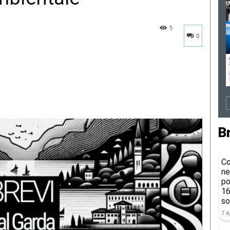
5
0
B
Co
ne
po
16
so
7 A