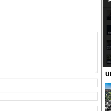
U
Nome:*
Email:*
Sito