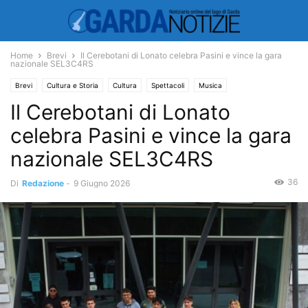
Home
Brevi
Il Cerebotani di Lonato celebra Pasini e vince la gara
nazionale SEL3C4RS
Brevi
Cultura e Storia
Cultura
Spettacoli
Musica
Il Cerebotani di Lonato
celebra Pasini e vince la gara
nazionale SEL3C4RS
36
Di
Redazione
-
9 Giugno 2026