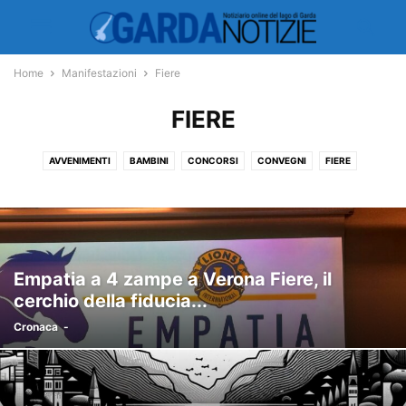
Home
Manifestazioni
Fiere
FIERE
AVVENIMENTI
BAMBINI
CONCORSI
CONVEGNI
FIERE
LOCANDINE
MERCATINI
MERCATO
MODA
SAGRE
Empatia a 4 zampe a Verona Fiere, il
cerchio della fiducia...
Cronaca
-