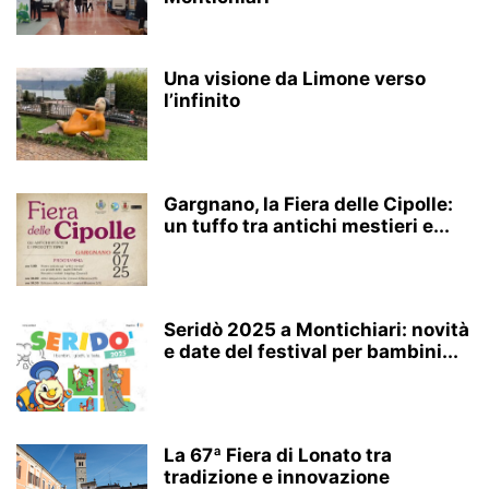
Una visione da Limone verso
l’infinito
Gargnano, la Fiera delle Cipolle:
un tuffo tra antichi mestieri e...
Seridò 2025 a Montichiari: novità
e date del festival per bambini...
La 67ª Fiera di Lonato tra
tradizione e innovazione