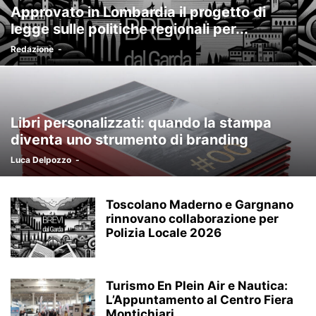
Approvato in Lombardia il progetto di
legge sulle politiche regionali per...
Redazione
-
Libri personalizzati: quando la stampa
diventa uno strumento di branding
Luca Delpozzo
-
Toscolano Maderno e Gargnano
rinnovano collaborazione per
Polizia Locale 2026
Turismo En Plein Air e Nautica:
L’Appuntamento al Centro Fiera
Montichiari