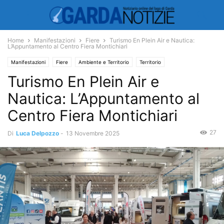
Home
Manifestazioni
Fiere
Turismo En Plein Air e Nautica:
L’Appuntamento al Centro Fiera Montichiari
Manifestazioni
Fiere
Ambiente e Territorio
Territorio
Turismo En Plein Air e
Economia e Turismo
Turismo
Nautica: L’Appuntamento al
Centro Fiera Montichiari
27
Di
Luca Delpozzo
-
13 Novembre 2025