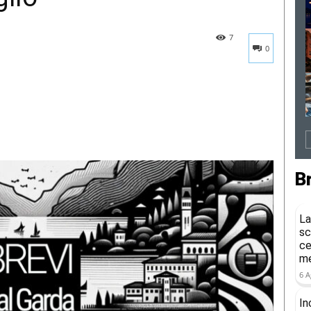
7
0
B
La
sc
ce
me
6 A
In