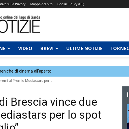
tiva sulla Privacy
Mappa del Sito
Cookie Policy (UE)
NE
VIDEO
BREVI
ULTIME NOTIZIE
TORNEO
eniche di cinema all’aperto
premi al Premio Mediastars per...
 di Brescia vince due
ediastars per lo spot
glio”