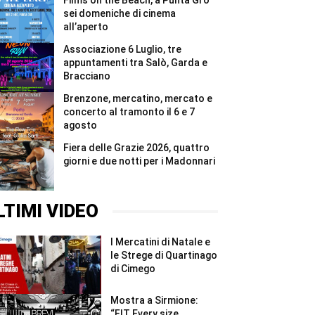
Films on the Beach, a Punta Grò
#Shorts
6
e
sei domeniche di cinema
7
all’aperto
agosto
#Shorts
Associazione 6 Luglio, tre
appuntamenti tra Salò, Garda e
Bracciano
Brenzone, mercatino, mercato e
concerto al tramonto il 6 e 7
agosto
Fiera delle Grazie 2026, quattro
giorni e due notti per i Madonnari
LTIMI VIDEO
I Mercatini di Natale e
le Strege di Quartinago
di Cimego
Mostra a Sirmione:
“FIT Every size