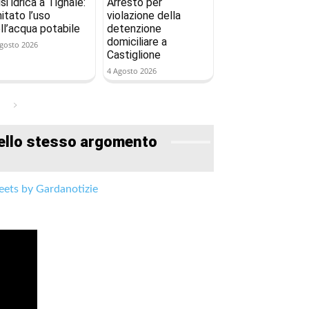
isi idrica a Tignale:
Arresto per
mitato l’uso
violazione della
ll’acqua potabile
detenzione
domiciliare a
gosto 2026
Castiglione
4 Agosto 2026
ello stesso argomento
ets by Gardanotizie