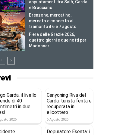
appuntamenti tra Salò, Garda
e Bracciano
Brenzone, mercatino,
mercato e concerto al
tramonto il 6 e 7 agosto
Fiera delle Grazie 2026,
quattro giorni e due notti per i
Madonnari
revi
go Garda, il livello
Canyoning Riva del
ende di 40
Garda: turista ferita e
ntimetri in due
recuperata in
si
elicottero
gosto 2026
6 Agosto 2026
cidente
Depuratore Esenta: i