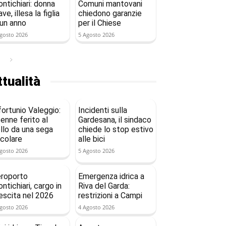
ntichiari: donna
Comuni mantovani
ave, illesa la figlia
chiedono garanzie
 un anno
per il Chiese
gosto 2026
5 Agosto 2026
tualità
fortunio Valeggio:
Incidenti sulla
enne ferito al
Gardesana, il sindaco
llo da una sega
chiede lo stop estivo
rcolare
alle bici
gosto 2026
5 Agosto 2026
roporto
Emergenza idrica a
ntichiari, cargo in
Riva del Garda:
escita nel 2026
restrizioni a Campi
gosto 2026
4 Agosto 2026