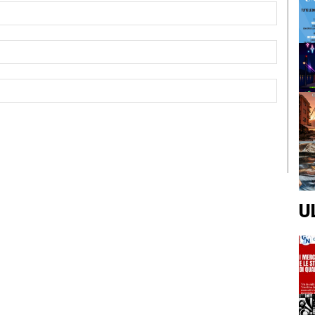
Nome:*
Email:*
Sito
Web:
U