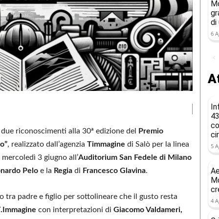
Mo
gr
di
6 A
At
In
43
co
due riconoscimenti alla 30ª edizione del
Premio
ci
io”
, realizzato dall’agenzia
Timmagine
di Salò per la linea
5 A
 mercoledì 3 giugno all’
Auditorium San Fedele di Milano
Ae
nardo Pelo
e la
Regia
di
Francesco Glavina
.
Mo
cr
 tra padre e figlio per sottolineare che il gusto resta
4 A
T.Immagine
con interpretazioni di
Giacomo Valdameri,