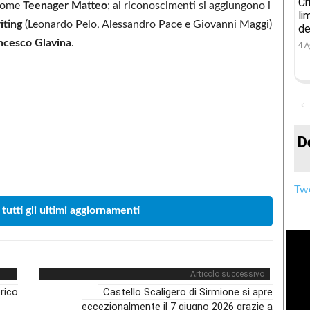
Cr
 come
Teenager Matteo
; ai riconoscimenti si aggiungono i
li
iting
(Leonardo Pelo, Alessandro Pace e Giovanni Maggi)
de
ncesco Glavina
.
4 A
D
Condividere
Twe
 tutti gli ultimi aggiornamenti
Articolo successivo
orico
Castello Scaligero di Sirmione si apre
eccezionalmente il 7 giugno 2026 grazie a