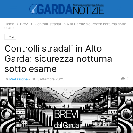
Home
Brevi
Controlli stradali in Alto Garda: sicurezza notturna sotto
esame
Brevi
Controlli stradali in Alto
Garda: sicurezza notturna
sotto esame
2
Di
Redazione
-
30 Settembre 2025