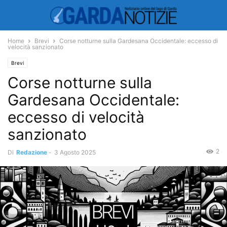
Home
Brevi
Corse notturne sulla Gardesana Occidentale: eccesso di
velocità sanzionato
Brevi
Corse notturne sulla
Gardesana Occidentale:
eccesso di velocità
sanzionato
2
Di
Redazione
-
3 Agosto 2025