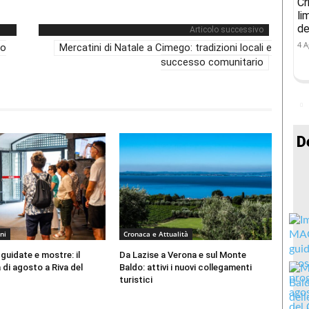
Cr
li
de
Articolo successivo
4 A
to
Mercatini di Natale a Cimego: tradizioni locali e
successo comunitario
D
ni
Cronaca e Attualità
 guidate e mostre: il
Da Lazise a Verona e sul Monte
di agosto a Riva del
Baldo: attivi i nuovi collegamenti
turistici