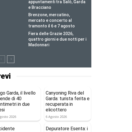
appuntamenti tra Salò, Garda
e Bracciano
Brenzone, mercatino,
mercato e concerto al
tramonto il 6 e 7 agosto
Fiera delle Grazie 2026,
quattro giorni e due notti per i
Madonnari
revi
go Garda, il livello
Canyoning Riva del
ende di 40
Garda: turista ferita e
ntimetri in due
recuperata in
si
elicottero
gosto 2026
6 Agosto 2026
cidente
Depuratore Esenta: i