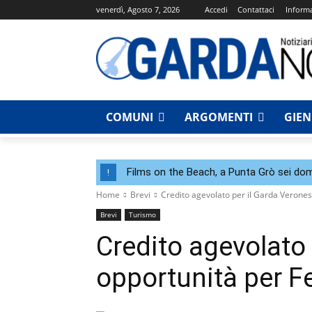
venerdì, Agosto 7, 2026
Accedi
Contattaci
Informa
COMUNI
ARGOMENTI
GIE
Films on the Beach, a Punta Grò sei dom
!
Home
Brevi
Credito agevolato per il Garda Verones
Brevi
Turismo
Credito agevolato 
opportunità per F