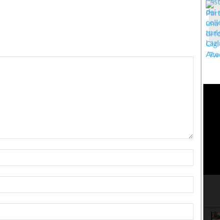
Twe
Nome:*
Email:*
Sito
Web: