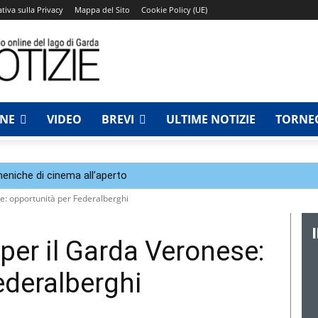
tiva sulla Privacy
Mappa del Sito
Cookie Policy (UE)
NNE
VIDEO
BREVI
ULTIME NOTIZIE
TORNEO
eniche di cinema all’aperto
e: opportunità per Federalberghi
per il Garda Veronese:
ederalberghi