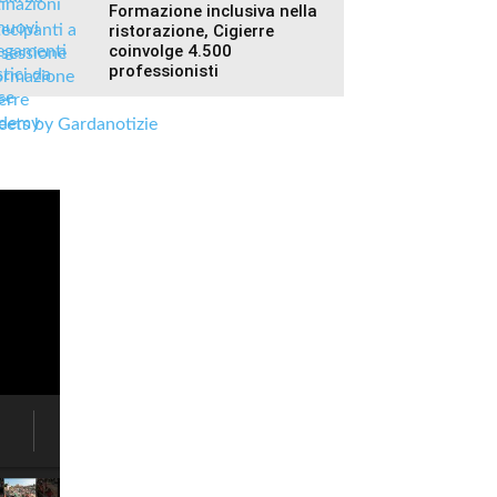
Formazione inclusiva nella
ristorazione, Cigierre
coinvolge 4.500
professionisti
ets by Gardanotizie
Fiera