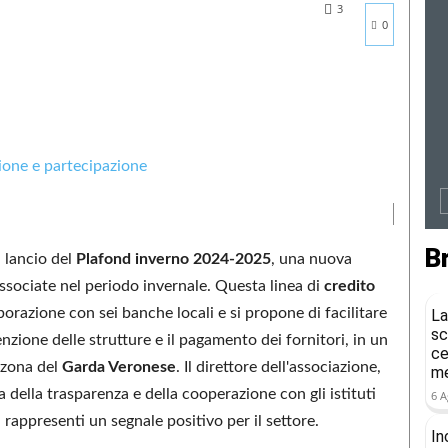
3
0
B
 lancio del
Plafond inverno 2024-2025
, una nuova
associate nel periodo invernale. Questa linea di
credito
borazione con sei banche locali e si propone di facilitare
La
sc
nzione delle strutture e il pagamento dei fornitori, in un
ce
 zona del
Garda Veronese
. Il direttore dell'associazione,
me
 della trasparenza e della cooperazione con gli istituti
6 A
rappresenti un segnale positivo per il settore.
In