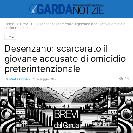
Home
Brevi
Desenzano: scarcerato il giovane accusato di omicidio
preterintenzionale
Brevi
Desenzano: scarcerato il
giovane accusato di omicidio
preterintenzionale
16
Di
Redazione
-
21 Maggio 2025