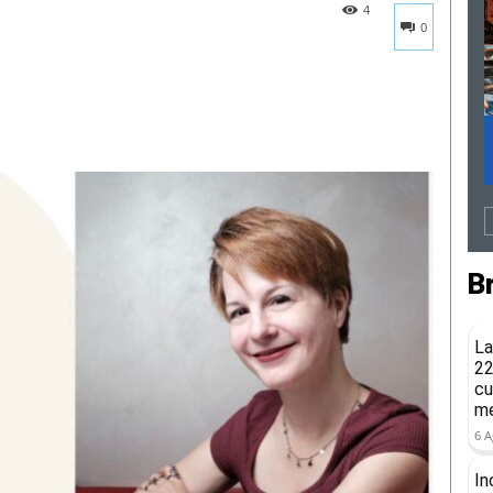
4
0
B
La
22
cu
me
6 A
In