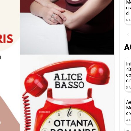
Mo
gr
di
6 A
At
In
43
co
ci
5 A
Ae
Mo
cr
4 A