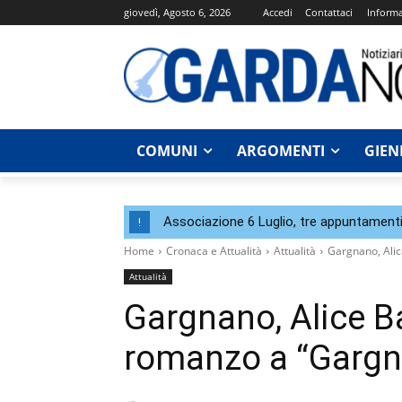
giovedì, Agosto 6, 2026
Accedi
Contattaci
Informa
COMUNI
ARGOMENTI
GIEN
Associazione 6 Luglio, tre appuntamenti
!
Home
Cronaca e Attualità
Attualità
Gargnano, Alic
Attualità
Gargnano, Alice B
romanzo a “Gargn