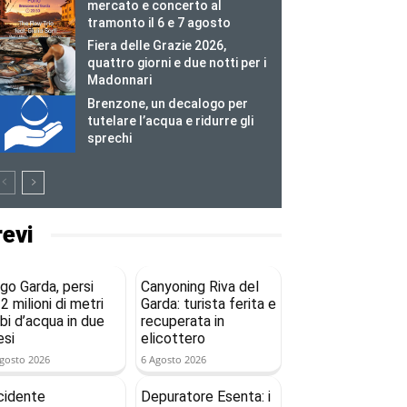
mercato e concerto al
tramonto il 6 e 7 agosto
Fiera delle Grazie 2026,
quattro giorni e due notti per i
Madonnari
Brenzone, un decalogo per
tutelare l’acqua e ridurre gli
sprechi
revi
go Garda, persi
Canyoning Riva del
2 milioni di metri
Garda: turista ferita e
bi d’acqua in due
recuperata in
si
elicottero
gosto 2026
6 Agosto 2026
cidente
Depuratore Esenta: i