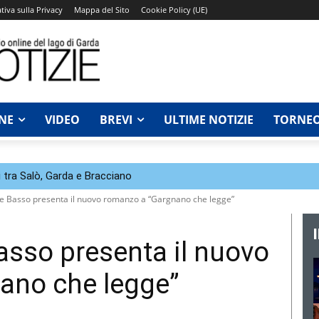
tiva sulla Privacy
Mappa del Sito
Cookie Policy (UE)
NE
VIDEO
BREVI
ULTIME NOTIZIE
TORNEO
 tra Salò, Garda e Bracciano
e Basso presenta il nuovo romanzo a “Gargnano che legge”
asso presenta il nuovo
ano che legge”