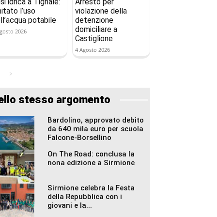
isi idrica a Tignale:
Arresto per
mitato l’uso
violazione della
ll’acqua potabile
detenzione
domiciliare a
gosto 2026
Castiglione
4 Agosto 2026
ello stesso argomento
Bardolino, approvato debito
da 640 mila euro per scuola
Falcone-Borsellino
On The Road: conclusa la
nona edizione a Sirmione
Sirmione celebra la Festa
della Repubblica con i
giovani e la...