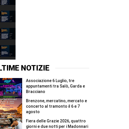
persi
00:31
222
milioni
Narciso
di
è
metri
il
00:37
cubi
lago:
d’acqua
la
Depuratore
in
fotografia
Esenta:
due
racconta
i
00:31
mesi
il
Comuni
#Shorts
Garda
mantovani
Incidente
alla
chiedono
Montichiari:
Fondazione
garanzie
donna
00:37
Cominelli
per
grave,
#Shorts
il
illesa
LTIME NOTIZIE
Chiese
la
#Shorts
figlia
di
Associazione 6 Luglio, tre
un
anno
appuntamenti tra Salò, Garda e
#Shorts
Bracciano
Brenzone, mercatino, mercato e
concerto al tramonto il 6 e 7
agosto
Fiera delle Grazie 2026, quattro
giorni e due notti per i Madonnari