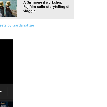
A Sirmione il workshop
Fujifilm sullo storytelling di
viaggio
ets by Gardanotizie
Lago
Garda,