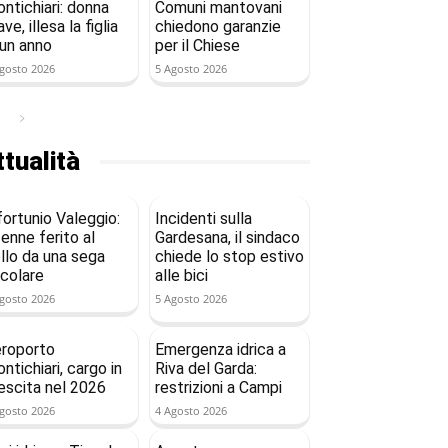
ntichiari: donna
Comuni mantovani
ave, illesa la figlia
chiedono garanzie
 un anno
per il Chiese
gosto 2026
5 Agosto 2026
tualità
fortunio Valeggio:
Incidenti sulla
enne ferito al
Gardesana, il sindaco
llo da una sega
chiede lo stop estivo
rcolare
alle bici
gosto 2026
5 Agosto 2026
roporto
Emergenza idrica a
ntichiari, cargo in
Riva del Garda:
escita nel 2026
restrizioni a Campi
gosto 2026
4 Agosto 2026