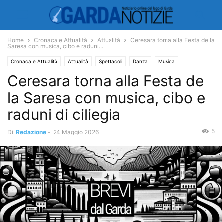
Home
Cronaca e Attualità
Attualità
Ceresara torna alla Festa de la
Saresa con musica, cibo e raduni...
Cronaca e Attualità
Attualità
Spettacoli
Danza
Musica
Ceresara torna alla Festa de
la Saresa con musica, cibo e
raduni di ciliegia
5
Di
Redazione
-
24 Maggio 2026