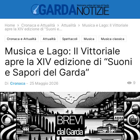
Home
Cronaca e Attualità
Attualità
Musica e Lago: Il Vittoriale
apre la XIV edizione di “Suoni e...
Cronaca e Attualità
Attualità
Spettacoli
Musica
Musica classica
Musica e Lago: Il Vittoriale
apre la XIV edizione di “Suoni
e Sapori del Garda”
9
Di
Cronaca
-
25 Maggio 2026