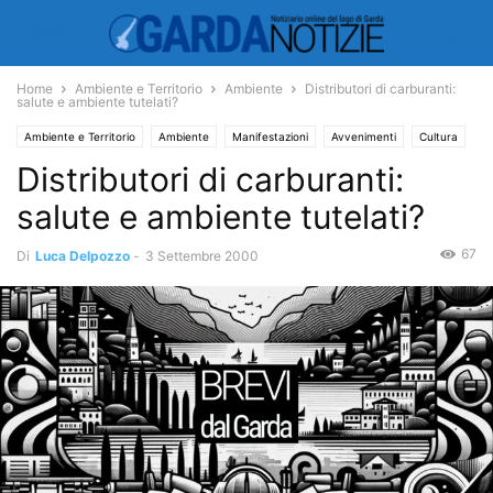
Home
Ambiente e Territorio
Ambiente
Distributori di carburanti:
salute e ambiente tutelati?
Ambiente e Territorio
Ambiente
Manifestazioni
Avvenimenti
Cultura
Distributori di carburanti:
Salute
salute e ambiente tutelati?
67
Di
Luca Delpozzo
-
3 Settembre 2000