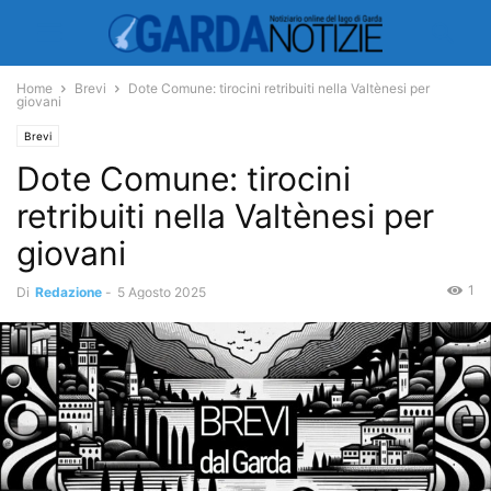
Home
Brevi
Dote Comune: tirocini retribuiti nella Valtènesi per
giovani
Brevi
Dote Comune: tirocini
retribuiti nella Valtènesi per
giovani
1
Di
Redazione
-
5 Agosto 2025