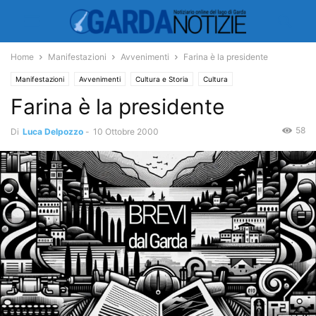
Home
Manifestazioni
Avvenimenti
Farina è la presidente
Manifestazioni
Avvenimenti
Cultura e Storia
Cultura
Farina è la presidente
Manifestazioni ed Eventi
58
Di
Luca Delpozzo
-
10 Ottobre 2000