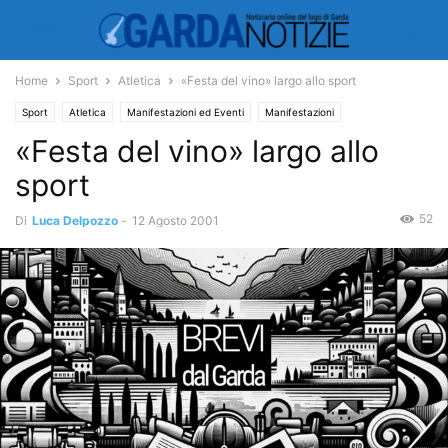
Home
Sport
Atletica
«Festa del vino» largo allo sport
Sport
Atletica
Manifestazioni ed Eventi
Manifestazioni
«Festa del vino» largo allo
Sport e Tempo Libero
sport
52
Di
Luca Delpozzo
-
12 Agosto 2001