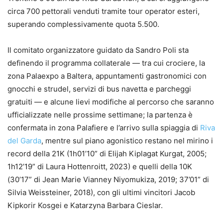
circa 700 pettorali venduti tramite tour operator esteri,
superando complessivamente quota 5.500.
Il comitato organizzatore guidato da Sandro Poli sta
definendo il programma collaterale — tra cui crociere, la
zona Palaexpo a Baltera, appuntamenti gastronomici con
gnocchi e strudel, servizi di bus navetta e parcheggi
gratuiti — e alcune lievi modifiche al percorso che saranno
ufficializzate nelle prossime settimane; la partenza è
confermata in zona Palafiere e l’arrivo sulla spiaggia di
Riva
del Garda
, mentre sul piano agonistico restano nel mirino i
record della 21K (1h01’10” di Elijah Kiplagat Kurgat, 2005;
1h12’19” di Laura Hottenroitt, 2023) e quelli della 10K
(30’17” di Jean Marie Vianney Niyomukiza, 2019; 37’01” di
Silvia Weissteiner, 2018), con gli ultimi vincitori Jacob
Kipkorir Kosgei e Katarzyna Barbara Cieslar.