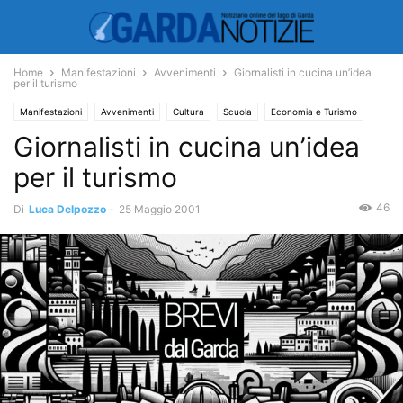
Home
Manifestazioni
Avvenimenti
Giornalisti in cucina un’idea
per il turismo
Manifestazioni
Avvenimenti
Cultura
Scuola
Economia e Turismo
Giornalisti in cucina un’idea
Turismo
per il turismo
46
Di
Luca Delpozzo
-
25 Maggio 2001