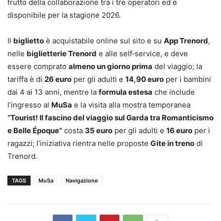
frutto della collaborazione tra i tre operatori ed è
disponibile per la stagione 2026.
Il
biglietto
è acquistabile online sul sito e su
App Trenord
,
nelle
biglietterie Trenord
e alle self‑service, e deve
essere comprato
almeno un giorno prima
del viaggio; la
tariffa è di
26 euro
per gli adulti e
14,90 euro
per i bambini
dai 4 ai 13 anni, mentre la
formula estesa
che include
l’ingresso al
MuSa
e la visita alla mostra temporanea
“Tourist! Il fascino del viaggio sul Garda tra Romanticismo
e Belle Époque”
costa
35 euro
per gli adulti e
16 euro
per i
ragazzi; l’iniziativa rientra nelle proposte
Gite in treno
di
Trenord.
TAGS
MuSa
Navigazione