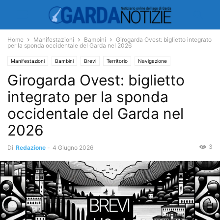
Home
Manifestazioni
Bambini
Girogarda Ovest: biglietto integrato
per la sponda occidentale del Garda nel 2026
Manifestazioni
Bambini
Brevi
Territorio
Navigazione
Girogarda Ovest: biglietto
integrato per la sponda
occidentale del Garda nel
2026
3
Di
Redazione
-
4 Giugno 2026