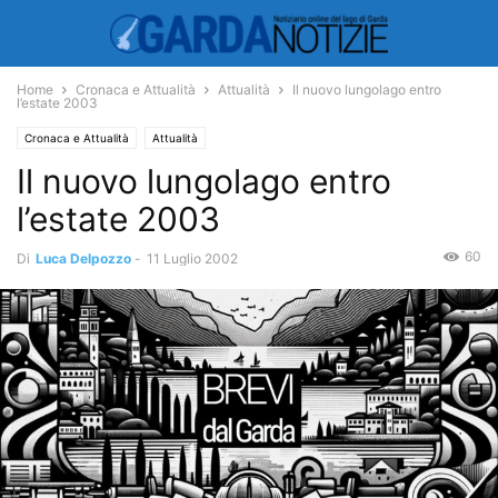
Home
Cronaca e Attualità
Attualità
Il nuovo lungolago entro
l’estate 2003
Cronaca e Attualità
Attualità
Il nuovo lungolago entro
l’estate 2003
60
Di
Luca Delpozzo
-
11 Luglio 2002