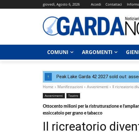
giovedì, Agosto 6, 2026
Accedi
Contattaci
Informa
COMUNI
ARGOMENTI
GIEN
Peak Lake Garda 42 2027 sold out: assegna
!
Home
Manifestazioni
Avvenimenti
Il ricreatorio d
Avvenimenti
Teatro
Ottocento milioni per la ristrutturazione e l’ampliam
essiccatoio per grano e tabacco
Il ricreatorio dive