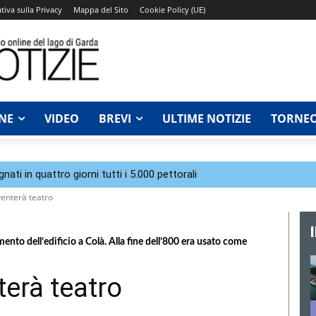
tiva sulla Privacy
Mappa del Sito
Cookie Policy (UE)
NE
VIDEO
BREVI
ULTIME NOTIZIE
TORNEO
ti in quattro giorni tutti i 5.000 pettorali
iventerà teatro
ento dell’edificio a Colà. Alla fine dell’800 era usato come
nterà teatro