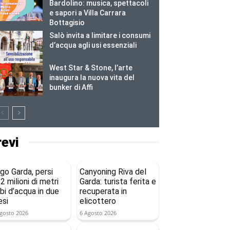
Bardolino: musica, spettacoli
e sapori a Villa Carrara
Bottagisio
Salò invita a limitare i consumi
d’acqua agli usi essenziali
West Star & Stone, l’arte
inaugura la nuova vita del
bunker di Affi
revi
go Garda, persi
Canyoning Riva del
2 milioni di metri
Garda: turista ferita e
bi d’acqua in due
recuperata in
si
elicottero
gosto 2026
6 Agosto 2026