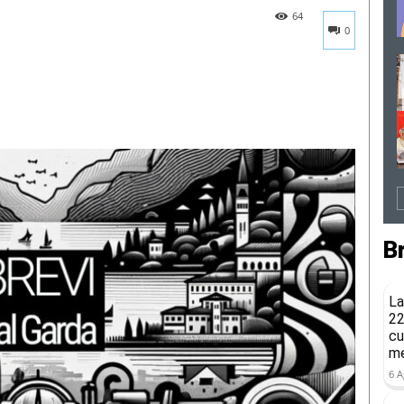
64
0
B
La
22
cu
me
6 A