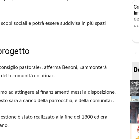
Cr
li
de
 scopi sociali e potrà essere suddivisa in più spazi
4 A
progetto
l consiglio pastorale», afferma Benoni, «ammonterà
D
 della comunità colatina».
emo ad attingere ai finanziamenti messi a disposizione,
resto sarà a carico della parrocchia, e della comunità».
estione è stato realizzato alla fine del 1800 ed era
rano.