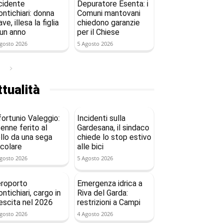
cidente
Depuratore Esenta: i
ntichiari: donna
Comuni mantovani
ave, illesa la figlia
chiedono garanzie
 un anno
per il Chiese
gosto 2026
5 Agosto 2026
tualità
fortunio Valeggio:
Incidenti sulla
enne ferito al
Gardesana, il sindaco
llo da una sega
chiede lo stop estivo
rcolare
alle bici
gosto 2026
5 Agosto 2026
roporto
Emergenza idrica a
ntichiari, cargo in
Riva del Garda:
escita nel 2026
restrizioni a Campi
gosto 2026
4 Agosto 2026