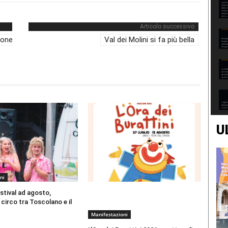
Articolo successivo
ione
Val dei Molini si fa più bella
U
ni
estival ad agosto,
 circo tra Toscolano e il
Manifestazioni