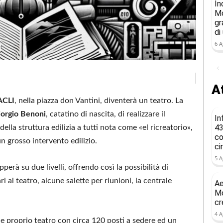
In
Mo
gr
di
6 A
At
ACLI
, nella piazza don Vantini, diventerà un teatro. La
iorgio Benoni
, catatino di nascita, di realizzare il
In
43
lla struttura edilizia a tutti nota come «el ricreatorio»,
co
n grosso intervento edilizio.
ci
5 A
erà su due livelli, offrendo così la possibilità di
ari al teatro, alcune salette per riunioni, la centrale
Ae
Mo
cr
4 A
 e proprio teatro con circa 120 posti a sedere ed un