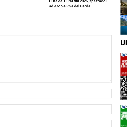
L’Ora dei Burattini 2026, spettacoli
ad Arco e Riva del Garda
U
Nome:*
Email:*
Sito