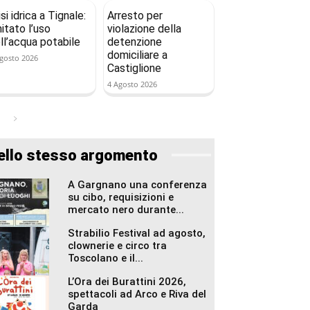
isi idrica a Tignale:
Arresto per
mitato l’uso
violazione della
ll’acqua potabile
detenzione
domiciliare a
gosto 2026
Castiglione
4 Agosto 2026
ello stesso argomento
A Gargnano una conferenza
su cibo, requisizioni e
mercato nero durante...
Strabilio Festival ad agosto,
clownerie e circo tra
Toscolano e il...
L’Ora dei Burattini 2026,
spettacoli ad Arco e Riva del
Garda