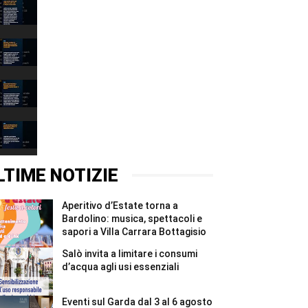
Lago
Garda,
persi
00:31
222
milioni
Narciso
di
è
metri
il
00:37
cubi
lago:
d’acqua
la
Depuratore
in
fotografia
Esenta:
due
racconta
i
00:31
mesi
il
Comuni
#Shorts
Garda
mantovani
Incidente
alla
chiedono
Montichiari:
Fondazione
garanzie
donna
00:37
Cominelli
per
grave,
#Shorts
il
illesa
LTIME NOTIZIE
Chiese
la
#Shorts
figlia
di
Aperitivo d’Estate torna a
un
anno
Bardolino: musica, spettacoli e
#Shorts
sapori a Villa Carrara Bottagisio
Salò invita a limitare i consumi
d’acqua agli usi essenziali
Eventi sul Garda dal 3 al 6 agosto