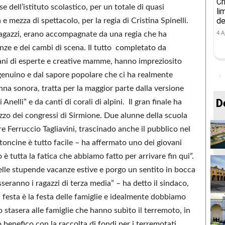
Cr
 dell’istituto scolastico, per un totale di quasi
li
de
 e mezza di spettacolo, per la regia di Cristina Spinelli.
4 A
 ragazzi, erano accompagnate da una regia che ha
enze e dei cambi di scena. Il tutto completato da
mani di esperte e creative mamme, hanno impreziosito
enuino e dal sapore popolare che ci ha realmente
lonna sonora, tratta per la maggior parte dalla versione
D
nelli” e da canti di corali di alpini. Il gran finale ha
lazzo dei congressi di Sirmione. Due alunne della scuola
e Ferruccio Tagliavini, trascinado anche il pubblico nel
toncine è tutto facile – ha affermato uno dei giovani
è tutta la fatica che abbiamo fatto per arrivare fin qui”.
elle stupende vacanze estive e porgo un sentito in bocca
seranno i ragazzi di terza media” – ha detto il sindaco,
 festa è la festa delle famiglie e idealmente dobbiamo
 stasera alle famiglie che hanno subìto il terremoto, in
o benefico con la raccolta di fondi per i terremotati