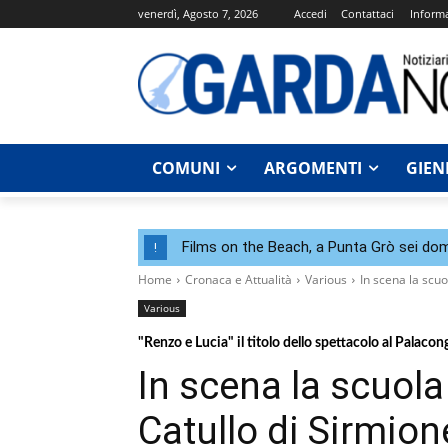
venerdì, Agosto 7, 2026
Accedi
Contattaci
Informa
COMUNI
ARGOMENTI
GIEN
Films on the Beach, a Punta Grò sei dom
!
Home
Cronaca e Attualità
Various
In scena la scu
Various
"Renzo e Lucia" il titolo dello spettacolo al Palacon
In scena la scuol
Catullo di Sirmion