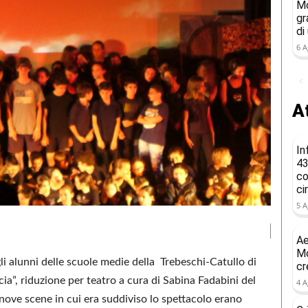
Mo
gr
di
6 A
At
In
43
co
ci
5 A
Ae
Mo
gli alunni delle scuole medie della Trebeschi-Catullo di
cr
a”, riduzione per teatro a cura di Sabina Fadabini del
4 A
ove scene in cui era suddiviso lo spettacolo erano