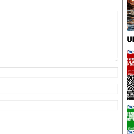
U
Nome:*
Email:*
Sito
Web: