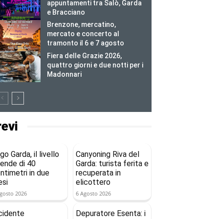
appuntamenti tra Salò, Garda
e Bracciano
Brenzone, mercatino,
mercato e concerto al
tramonto il 6 e 7 agosto
Fiera delle Grazie 2026,
quattro giorni e due notti per i
Madonnari
revi
go Garda, il livello
Canyoning Riva del
ende di 40
Garda: turista ferita e
ntimetri in due
recuperata in
si
elicottero
gosto 2026
6 Agosto 2026
cidente
Depuratore Esenta: i