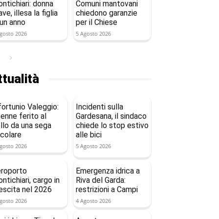
ntichiari: donna
Comuni mantovani
ave, illesa la figlia
chiedono garanzie
 un anno
per il Chiese
gosto 2026
5 Agosto 2026
tualità
fortunio Valeggio:
Incidenti sulla
enne ferito al
Gardesana, il sindaco
llo da una sega
chiede lo stop estivo
rcolare
alle bici
gosto 2026
5 Agosto 2026
roporto
Emergenza idrica a
ntichiari, cargo in
Riva del Garda:
escita nel 2026
restrizioni a Campi
gosto 2026
4 Agosto 2026