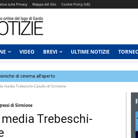
tiva sulla Privacy
Mappa del Sito
Cookie Policy (UE)
NE
VIDEO
BREVI
ULTIME NOTIZIE
TORNEO
eniche di cinema all’aperto
ola media Trebeschi-Catullo di Sirmione
gressi di Sirmione
a media Trebeschi-
e