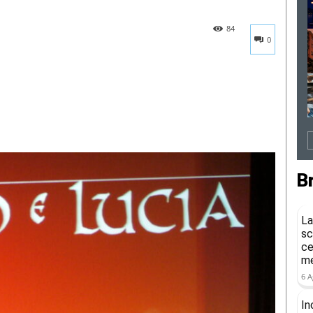
84
0
B
La
sc
ce
me
6 A
In