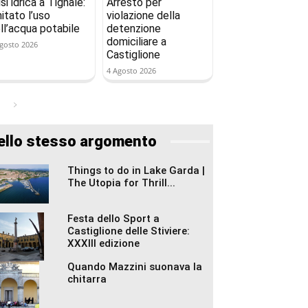
isi idrica a Tignale:
Arresto per
mitato l’uso
violazione della
ll’acqua potabile
detenzione
domiciliare a
gosto 2026
Castiglione
4 Agosto 2026
ello stesso argomento
Things to do in Lake Garda |
The Utopia for Thrill...
Festa dello Sport a
Castiglione delle Stiviere:
XXXIII edizione
Quando Mazzini suonava la
chitarra