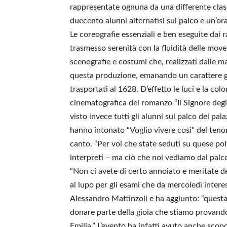
rappresentate ognuna da una differente classe
duecento alunni alternatisi sul palco e un’ora
Le coreografie essenziali e ben eseguite dai
trasmesso serenità con la fluidità delle mov
scenografie e costumi che, realizzati dalle 
questa produzione, emanando un carattere g
trasportati al 1628. D’effetto le luci e la co
cinematografica del romanzo “Il Signore degli A
visto invece tutti gli alunni sul palco del pa
hanno intonato “Voglio vivere così” del tenor
canto. “Per voi che state seduti su quese pol
interpreti – ma ciò che noi vediamo dal palco 
“Non ci avete di certo annoiato e meritate d
al lupo per gli esami che da mercoledì interes
Alessandro Mattinzoli e ha aggiunto: “questa
donare parte della gioia che stiamo provando
Emilia.” L’evento ha infatti avuto anche scop