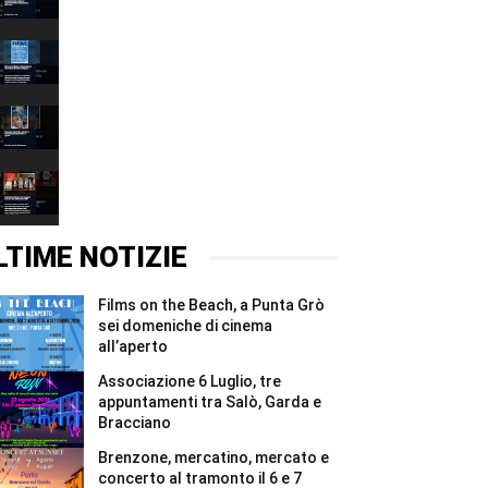
Luglio,
00:37
tre
appuntamenti
Films
tra
on
Salò,
the
00:37
Garda
Beach,
e
a
Brenzone,
Bracciano
Punta
mercatino,
#Shorts
Grò
mercato
00:37
sei
e
domeniche
concerto
West
di
al
Star
cinema
tramonto
&
00:37
all’aperto
il
Stone,
#Shorts
6
l’arte
LTIME NOTIZIE
e
inaugura
7
la
agosto
nuova
Films on the Beach, a Punta Grò
#Shorts
vita
del
sei domeniche di cinema
bunker
all’aperto
di
Affi
Associazione 6 Luglio, tre
#Shorts
appuntamenti tra Salò, Garda e
Bracciano
Brenzone, mercatino, mercato e
concerto al tramonto il 6 e 7