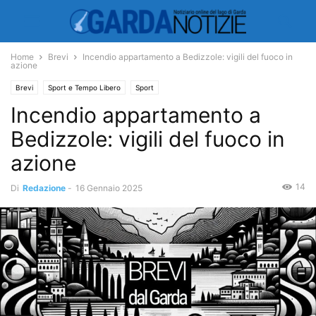
Home
Brevi
Incendio appartamento a Bedizzole: vigili del fuoco in
azione
Brevi
Sport e Tempo Libero
Sport
Incendio appartamento a
Bedizzole: vigili del fuoco in
azione
14
Di
Redazione
-
16 Gennaio 2025