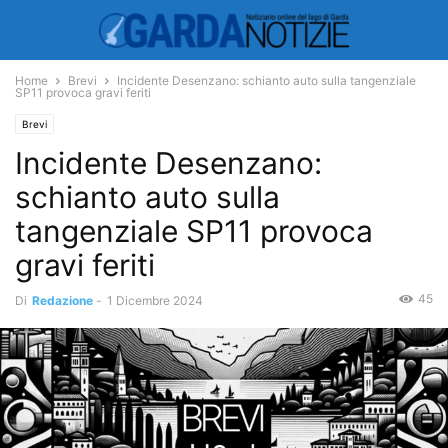
Home
Brevi
Incidente Desenzano: schianto auto sulla tangenziale
SP11 provoca gravi feriti
Brevi
Incidente Desenzano:
schianto auto sulla
tangenziale SP11 provoca
gravi feriti
45
Di
Redazione
-
1 Dicembre 2024