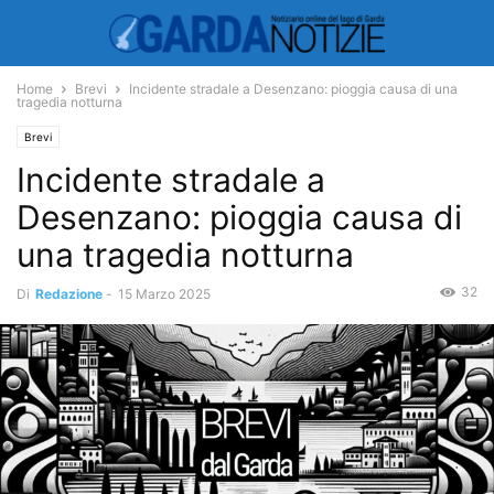
Home
Brevi
Incidente stradale a Desenzano: pioggia causa di una
tragedia notturna
Brevi
Incidente stradale a
Desenzano: pioggia causa di
una tragedia notturna
32
Di
Redazione
-
15 Marzo 2025