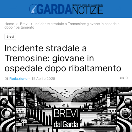
Home
Brevi
Incidente stradale a Tremosine: giovane in ospedale
dopo ribaltamento
Brevi
Incidente stradale a
Tremosine: giovane in
ospedale dopo ribaltamento
9
Di
Redazione
-
15 Aprile 2025