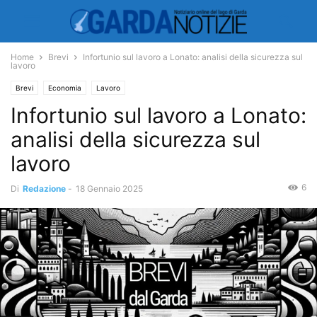
Home
Brevi
Infortunio sul lavoro a Lonato: analisi della sicurezza sul
lavoro
Brevi
Economia
Lavoro
Infortunio sul lavoro a Lonato:
analisi della sicurezza sul
lavoro
6
Di
Redazione
-
18 Gennaio 2025