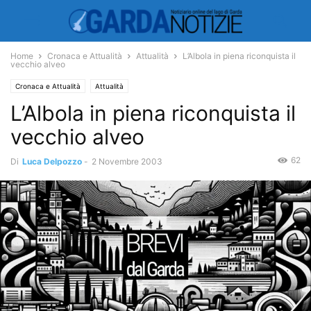
Home
Cronaca e Attualità
Attualità
L’Albola in piena riconquista il
vecchio alveo
Cronaca e Attualità
Attualità
L’Albola in piena riconquista il
vecchio alveo
62
Di
Luca Delpozzo
-
2 Novembre 2003