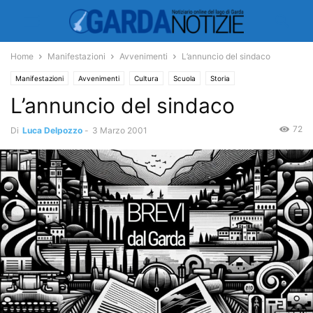
Home
Manifestazioni
Avvenimenti
L’annuncio del sindaco
Manifestazioni
Avvenimenti
Cultura
Scuola
Storia
L’annuncio del sindaco
72
Di
Luca Delpozzo
-
3 Marzo 2001