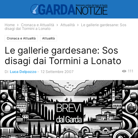
Home
Cronaca e Attualità
Attualità
Le gallerie gardesane: Sos
disagi dai Tormini a Lonato
Cronaca e Attualità
Attualità
Le gallerie gardesane: Sos
disagi dai Tormini a Lonato
111
Di
Luca Delpozzo
-
12 Settembre 2007