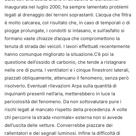
Inaugurata nel luglio 2000, ha sempre lamentato problemi
legati al drenaggio dei terreni soprastanti. L’acqua che filtra
è molto calcarea, col risultato che, in caso di temporali o di
piogge prolungate, i condotti si intasano, e sull’asfalto si
formano vaste chiazze d’acqua che compromettono la
tenuta di strada dei veicoli. I lavori effettuati recentemente
hanno comunque migliorato la situazione.C’è poi la
questione dell’ossido di carbonio, che tende a ristagnare
nelle ore di punta. I ventilatori e i cinque finestroni laterali,
piazzati obliquamente, attenuano il fenomeno, senza però
risolverlo. Eventuali rilevazioni Arpa sulla quantità di
inquinanti presenti nell’aria, metterebbero in luce la
pericolosità del fenomeno. Da non sottovalutare pure i
rischi legati al mancato rispetto della precedenza. A volte
chi percorre la strada «normale» esterna non si avvede
dell’uscita delle vetture. Converrebbe piazzare dei
rallentatori e dei segnali luminosi. Infine la difficoltà di