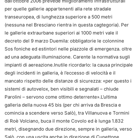
dall’ottobre 2006 prevede milglioramenti infrastrutturali
per quelle gallerie appartenenti alla rete stradale
transeuropea, di lunghezza superiore a 500 metri
(nessuna nel Bresciano rientra in questa cagtegoria). Per
le gallerie extraurbane superiori ai 1000 metri vale il
decreto del 9 marzo Duemila: obbligatorie le colonnine
Sos foniche ed estintori nelle piazzole di emergenza. oltre
ad una adeguata illuminazione. Carente la normativa sugli
impianti di aereazione.Inutile ricordarlo: la causa principale
degli incidenti in galleria, è l’eccesso di velocità e il
mancato rispetto delle distanze di sicurezza: «per questo i
sistemi di autovelox, ben visibili e segnalati – chiude
Parolini – servono come ottimo deterrente».L’ultima
galleria della nuova 45 bis (per chi arriva da Brescia e
comincia a scendere verso Salò), tra Villanuova e Tormini
di Roè Volciano, buca il monte Covolo ed è lunga 1.832
metri, disegnando due direzione, sempre in galleria, verso
Salò, con una uscita anche in direzione di Cunettone.