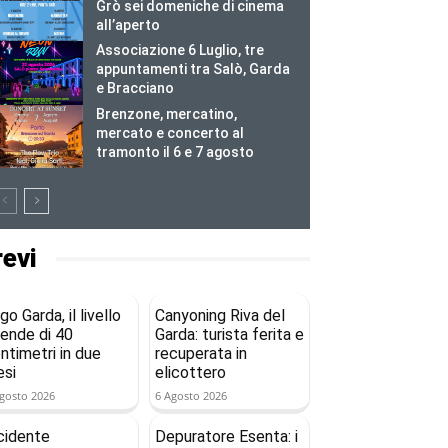
Grò sei domeniche di cinema
all’aperto
Associazione 6 Luglio, tre
appuntamenti tra Salò, Garda
e Bracciano
Brenzone, mercatino,
mercato e concerto al
tramonto il 6 e 7 agosto
revi
go Garda, il livello
Canyoning Riva del
ende di 40
Garda: turista ferita e
ntimetri in due
recuperata in
si
elicottero
gosto 2026
6 Agosto 2026
cidente
Depuratore Esenta: i