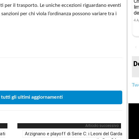
Cr
i per il trasporto. Le uniche eccezioni riguardano eventi
li
de
sanzioni per chi viola l’ordinanza possono variare tra i
4 A
D
Condividere
Twe
 tutti gli ultimi aggiornamenti
Articolo successivo
ati
Arzignano e playoff di Serie C: i Leoni del Garda