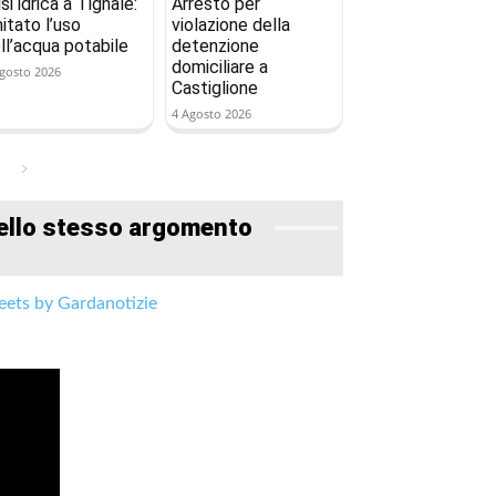
isi idrica a Tignale:
Arresto per
mitato l’uso
violazione della
ll’acqua potabile
detenzione
domiciliare a
gosto 2026
Castiglione
4 Agosto 2026
ello stesso argomento
ets by Gardanotizie