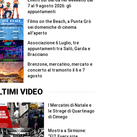
Eventi sul Garda nel weekend dal
domeniche
di
7 al 9 agosto 2026: gli
cinema
appuntamenti
all’aperto
#Shorts
Films on the Beach, a Punta Grò
sei domeniche di cinema
all’aperto
Associazione 6 Luglio, tre
appuntamenti tra Salò, Garda e
Bracciano
Brenzone, mercatino, mercato e
concerto al tramonto il 6 e 7
agosto
LTIMI VIDEO
I Mercatini di Natale e
le Strege di Quartinago
di Cimego
Mostra a Sirmione:
“FIT Every size