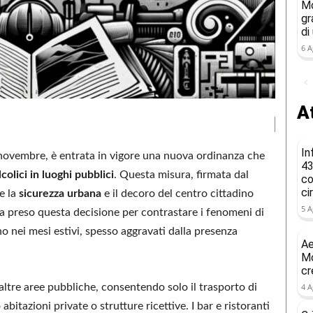
Mo
gr
di
6 A
At
In
1° novembre, è entrata in vigore una nuova ordinanza che
43
colici in luoghi pubblici
. Questa misura, firmata dal
co
ci
e la
sicurezza urbana
e il decoro del centro cittadino
5 A
ha preso questa decisione per contrastare i fenomeni di
 nei mesi estivi, spesso aggravati dalla presenza
Ae
Mo
cr
e altre aree pubbliche, consentendo solo il trasporto di
4 A
bitazioni private o strutture ricettive. I bar e ristoranti