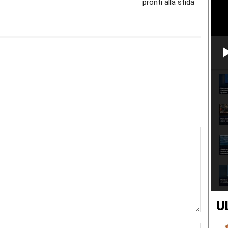
pronti alla sfida
U
Nome:*