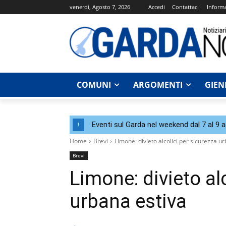
venerdì, Agosto 7, 2026
Accedi
Contattaci
Informa
COMUNI
ARGOMENTI
GIEN
Eventi sul Garda nel weekend dal 7 al 9 
!
Home
Brevi
Limone: divieto alcolici per sicurezza u
Brevi
Limone: divieto al
urbana estiva