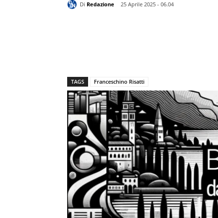
Di
Redazione
25 Aprile 2025 - 06.04
TAGS
Franceschino Risatti