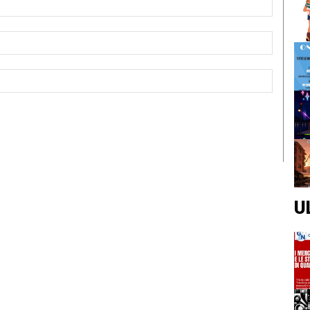
Email:*
Sito
Web:
U