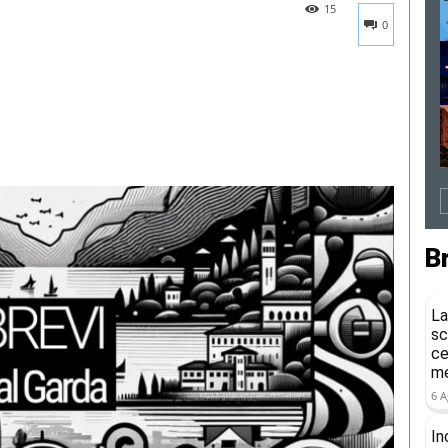
15
0
B
La
sc
ce
me
6 A
In