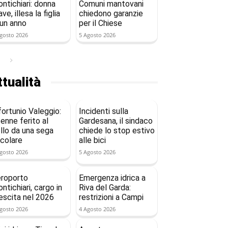
ntichiari: donna
Comuni mantovani
ave, illesa la figlia
chiedono garanzie
 un anno
per il Chiese
gosto 2026
5 Agosto 2026
tualità
fortunio Valeggio:
Incidenti sulla
enne ferito al
Gardesana, il sindaco
llo da una sega
chiede lo stop estivo
rcolare
alle bici
gosto 2026
5 Agosto 2026
roporto
Emergenza idrica a
ntichiari, cargo in
Riva del Garda:
escita nel 2026
restrizioni a Campi
gosto 2026
4 Agosto 2026