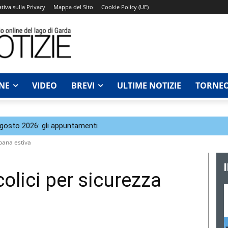
tiva sulla Privacy
Mappa del Sito
Cookie Policy (UE)
NE
VIDEO
BREVI
ULTIME NOTIZIE
TORNEO
agosto 2026: gli appuntamenti
rbana estiva
colici per sicurezza