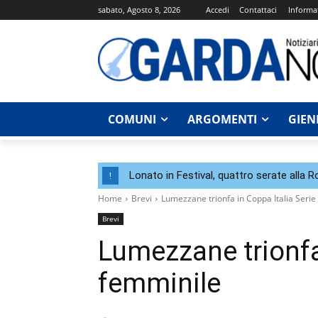
sabato, Agosto 8, 2026
Accedi
Contattaci
Informat
COMUNI
ARGOMENTI
GIEN
Lonato in Festival, quattro serate alla 
!
Home
Brevi
Lumezzane trionfa in Coppa Italia Serie
Brevi
Lumezzane trionfa 
femminile