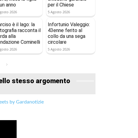
 un anno
per il Chiese
gosto 2026
5 Agosto 2026
rciso è il lago: la
Infortunio Valeggio:
tografia racconta il
43enne ferito al
rda alla
collo da una sega
ndazione Cominelli
circolare
gosto 2026
5 Agosto 2026
ello stesso argomento
ets by Gardanotizie