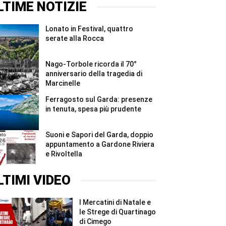
#Shorts
a
sul
LTIME NOTIZIE
Castiglione
Garda:
#Shorts
nove
strutture
Lonato in Festival, quattro
irregolari
e
serate alla Rocca
sanzioni
...
#Shorts
Nago-Torbole ricorda il 70°
anniversario della tragedia di
Marcinelle
Ferragosto sul Garda: presenze
in tenuta, spesa più prudente
Suoni e Sapori del Garda, doppio
appuntamento a Gardone Riviera
e Rivoltella
LTIMI VIDEO
I Mercatini di Natale e
le Strege di Quartinago
di Cimego