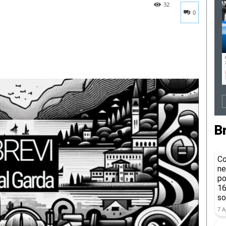
32
0
B
Co
ne
po
16
so
7 A