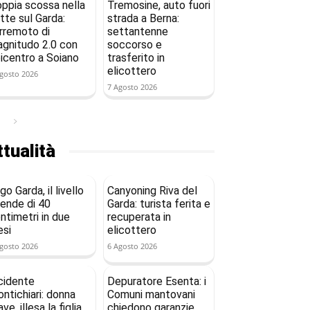
ppia scossa nella
Tremosine, auto fuori
tte sul Garda:
strada a Berna:
rremoto di
settantenne
gnitudo 2.0 con
soccorso e
icentro a Soiano
trasferito in
elicottero
gosto 2026
7 Agosto 2026
tualità
go Garda, il livello
Canyoning Riva del
ende di 40
Garda: turista ferita e
ntimetri in due
recuperata in
si
elicottero
gosto 2026
6 Agosto 2026
cidente
Depuratore Esenta: i
ntichiari: donna
Comuni mantovani
ave, illesa la figlia
chiedono garanzie