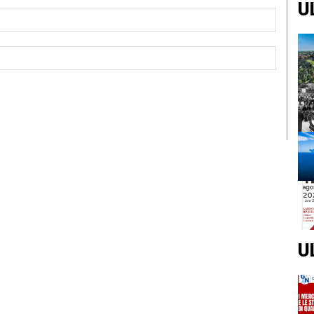
U
Email:*
Sito
Web:
U