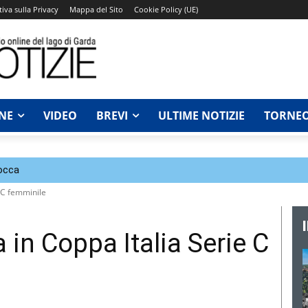
iva sulla Privacy
Mappa del Sito
Cookie Policy (UE)
NE
VIDEO
BREVI
ULTIME NOTIZIE
TORNEO
Rocca
 C femminile
in Coppa Italia Serie C