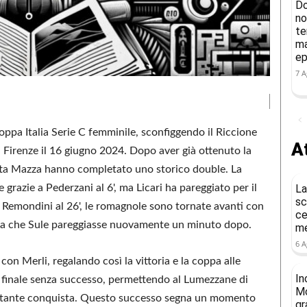
Do
no
te
ma
ep
7 A
Coppa Italia Serie C femminile, sconfiggendo il Riccione
At
a Firenze il 16 giugno 2024. Dopo aver già ottenuto la
etta Mazza hanno completato uno storico double. La
e grazie a Pederzani al 6', ma Licari ha pareggiato per il
La
sc
 Remondini al 26', le romagnole sono tornate avanti con
ce
ima che Sule pareggiasse nuovamente un minuto dopo.
me
6 A
a con Merli, regalando così la vittoria e la coppa alle
In
o finale senza successo, permettendo al Lumezzane di
Mo
portante conquista. Questo successo segna un momento
gr