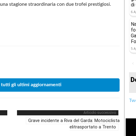
na stagione straordinaria con due trofei prestigiosi.
di
6 A
Na
fo
Ga
Fo
5 A
Condividere
D
 tutti gli ultimi aggiornamenti
Twe
Articolo successivo
Grave incidente a Riva del Garda: Motociclista
elitrasportato a Trento