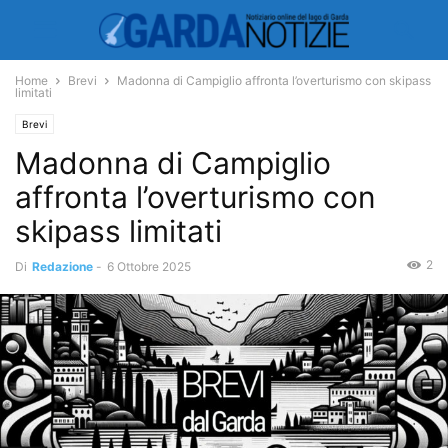
Home
Brevi
Madonna di Campiglio affronta l’overturismo con skipass
limitati
Brevi
Madonna di Campiglio
affronta l’overturismo con
skipass limitati
2
Di
Redazione
-
6 Ottobre 2025