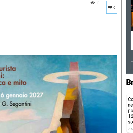
11
0
B
Co
ne
po
16
so
7 A