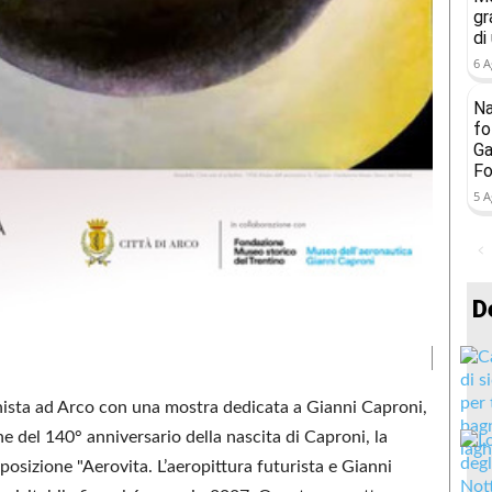
gr
di
6 A
Na
fo
Ga
Fo
5 A
D
gonista ad Arco con una mostra dedicata a Gianni Caproni,
ne del 140° anniversario della nascita di Caproni, la
posizione "Aerovita. L’aeropittura futurista e Gianni