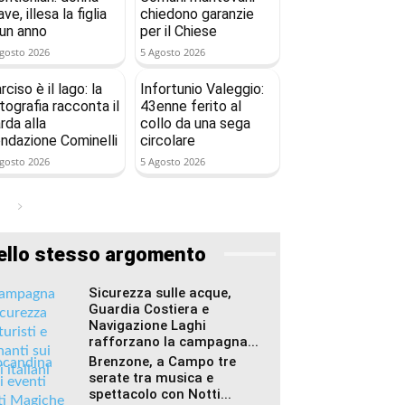
ave, illesa la figlia
chiedono garanzie
 un anno
per il Chiese
gosto 2026
5 Agosto 2026
rciso è il lago: la
Infortunio Valeggio:
tografia racconta il
43enne ferito al
rda alla
collo da una sega
ndazione Cominelli
circolare
gosto 2026
5 Agosto 2026
ello stesso argomento
Sicurezza sulle acque,
Guardia Costiera e
Navigazione Laghi
rafforzano la campagna...
Brenzone, a Campo tre
serate tra musica e
spettacolo con Notti...