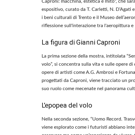
Caproni: macchina, estetica e mito", che sarà
espositivo, curato da T. Carletti, N. D’Agati 
i beni culturali di Trento e il Museo dell’ae
riflessione sull'interazione tra l'aeropittura
La figura di Gianni Caproni
La prima sezione della mostra, intitolata “Sen
volo”, si concentra sulla vita e sulle opere d
opere di artisti come A.G. Ambrosi e Fortunat
progettati da Caproni, viene tracciato un pro
suo ruolo come mecenate nel panorama cultu
L'epopea del volo
Nella seconda sezione, “Uomo Record. Trasvoli
viene esplorato come i futuristi abbiano in