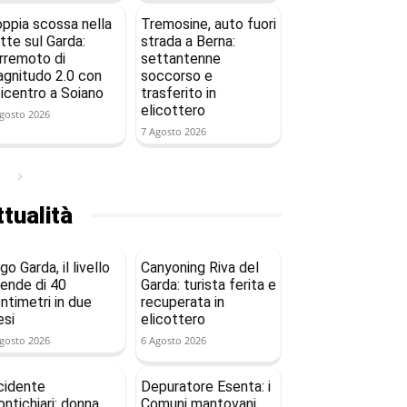
ppia scossa nella
Tremosine, auto fuori
tte sul Garda:
strada a Berna:
rremoto di
settantenne
gnitudo 2.0 con
soccorso e
icentro a Soiano
trasferito in
elicottero
gosto 2026
7 Agosto 2026
tualità
go Garda, il livello
Canyoning Riva del
ende di 40
Garda: turista ferita e
ntimetri in due
recuperata in
si
elicottero
gosto 2026
6 Agosto 2026
cidente
Depuratore Esenta: i
ntichiari: donna
Comuni mantovani