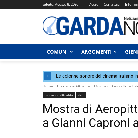
sabato, Agosto 8, 2026
Accedi
Contattaci
Informat
COMUNI
ARGOMENTI
GIEN
Le colonne sonore del cinema italiano i
!
Home
Cronaca e Attualità
Mostra di Aeropittura Fut
Cronaca e Attualità
Arte
Mostra di Aeropitt
a Gianni Caproni 