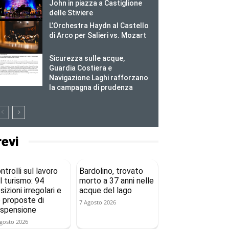
John in piazza a Castiglione
delle Stiviere
L’Orchestra Haydn al Castello
di Arco per Salieri vs. Mozart
Sicurezza sulle acque,
Guardia Costiera e
Navigazione Laghi rafforzano
la campagna di prudenza
revi
ntrolli sul lavoro
Bardolino, trovato
l turismo: 94
morto a 37 anni nelle
sizioni irregolari e
acque del lago
 proposte di
7 Agosto 2026
spensione
gosto 2026