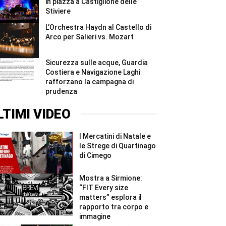
in piazza a Castiglione delle
Stiviere
L’Orchestra Haydn al Castello di
Arco per Salieri vs. Mozart
Sicurezza sulle acque, Guardia
Costiera e Navigazione Laghi
rafforzano la campagna di
prudenza
LTIMI VIDEO
I Mercatini di Natale e
le Strege di Quartinago
di Cimego
Mostra a Sirmione:
“FIT Every size
matters” esplora il
rapporto tra corpo e
immagine