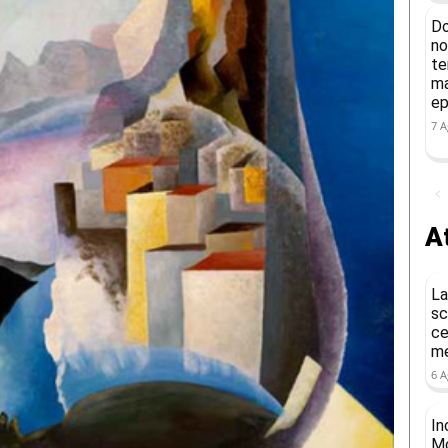
Do
no
te
ma
ep
7 A
At
La
sc
ce
me
6 A
In
Mo