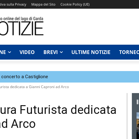
iva sulla Privacy
Mappa del Sito
Cookie Policy (UE)
NE
VIDEO
BREVI
ULTIME NOTIZIE
TORNEO
n concerto a Castiglione
urista dedicata a Gianni Caproni ad Arco
ura Futurista dedicata
ad Arco