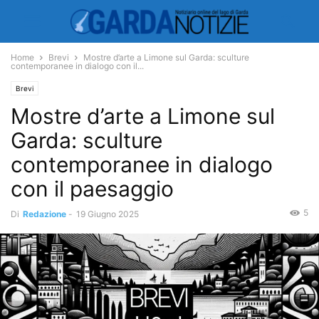
Home
Brevi
Mostre d’arte a Limone sul Garda: sculture
contemporanee in dialogo con il...
Brevi
Mostre d’arte a Limone sul
Garda: sculture
contemporanee in dialogo
con il paesaggio
5
Di
Redazione
-
19 Giugno 2025