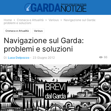
Home
Cronaca e Attualità
Various
Navigazione sul Garda:
problemi e soluzioni
Cronaca e Attualità
Various
Navigazione sul Garda:
problemi e soluzioni
66
Di
Luca Delpozzo
-
23 Giugno 2012